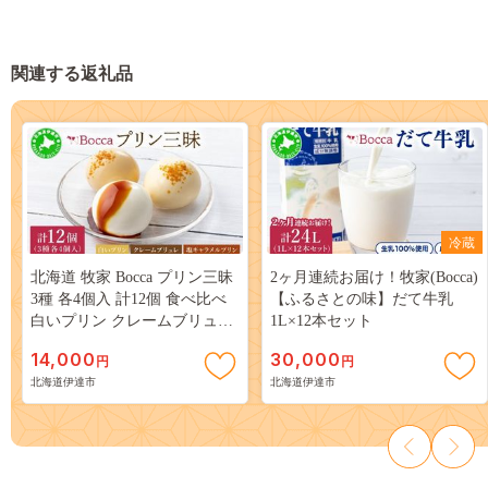
関連する返礼品
冷蔵
北海道 牧家 Bocca プリン三昧
2ヶ月連続お届け！牧家(Bocca)
3種 各4個入 計12個 食べ比べ
【ふるさとの味】だて牛乳
白いプリン クレームブリュレ
1L×12本セット
塩キャラメル プリン スイーツ
14,000
30,000
円
円
なめらか ミルク カラメル ギ
北海道伊達市
北海道伊達市
フト 送料無料