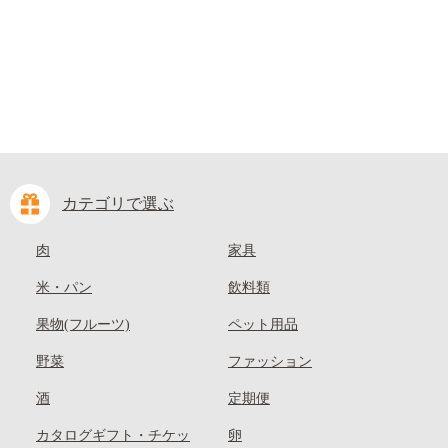
kasaoka_zsy_419_100---
カテゴリで選ぶ
肉
家具
米・パン
飲料類
果物(フルーツ)
ペット用品
野菜
ファッション
酒
定期便
カタログギフト・チケッ
卵