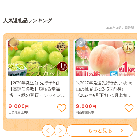
人気返礼品ランキング
2026年08月07日最新
1
2
【2026年発送分 先行予約】
＼2027年発送先行予約／桃 岡
【高評価多数】頬張る幸福
山の桃 約1kg(3~5玉前後)
感 ～緑の宝石・ シャインマ
《2027年6月下旬～9月上旬頃
スカット ～ １ｋｇ以上（２～
出荷》 ご家庭用 訳あり 白桃
9,000
9,000
円
円
３房） フルーツ 山梨県産 果
岡山 はくとう スイーツ フル
山梨県富士川町
岡山県笠岡市
物 くだもの シャイン マスカ
ーツ 果物 デザート 旬 モモ も
ット ぶどう ブドウ 葡萄 大粒
も 先行予約 送料無料 果物 岡
種なし 先行予約 富士川町
山県 笠岡市 清水白桃 白鳳 白
もっと見る
10000円 一万円 9000円 九千円
麗 クール便---