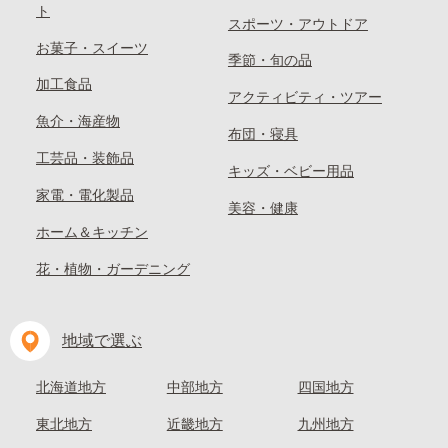
ト
スポーツ・アウトドア
お菓子・スイーツ
季節・旬の品
加工食品
アクティビティ・ツアー
魚介・海産物
布団・寝具
工芸品・装飾品
キッズ・ベビー用品
家電・電化製品
美容・健康
ホーム＆キッチン
花・植物・ガーデニング
地域で選ぶ
北海道地方
中部地方
四国地方
東北地方
近畿地方
九州地方