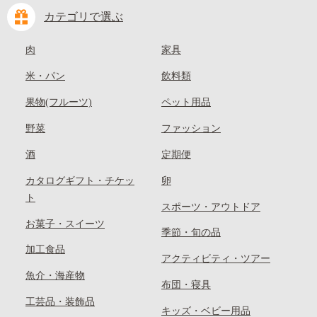
カテゴリで選ぶ
肉
家具
米・パン
飲料類
果物(フルーツ)
ペット用品
野菜
ファッション
酒
定期便
カタログギフト・チケッ
卵
ト
スポーツ・アウトドア
お菓子・スイーツ
季節・旬の品
加工食品
アクティビティ・ツアー
魚介・海産物
布団・寝具
工芸品・装飾品
キッズ・ベビー用品