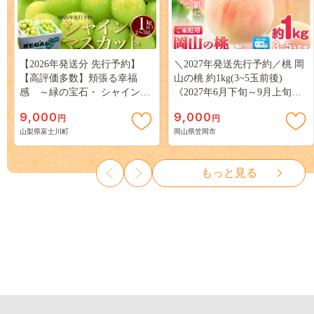
【2026年発送分 先行予約】
＼2027年発送先行予約／桃 岡
【高評価多数】頬張る幸福
山の桃 約1kg(3~5玉前後)
感 ～緑の宝石・ シャインマ
《2027年6月下旬～9月上旬頃
スカット ～ １ｋｇ以上（２～
出荷》 ご家庭用 訳あり 白桃
9,000
9,000
円
円
３房） フルーツ 山梨県産 果
岡山 はくとう スイーツ フル
山梨県富士川町
岡山県笠岡市
物 くだもの シャイン マスカ
ーツ 果物 デザート 旬 モモ も
ット ぶどう ブドウ 葡萄 大粒
も 先行予約 送料無料 果物 岡
種なし 先行予約 富士川町
山県 笠岡市 清水白桃 白鳳 白
もっと見る
10000円 一万円 9000円 九千円
麗 クール便---
kasaoka_zsy_419_100---