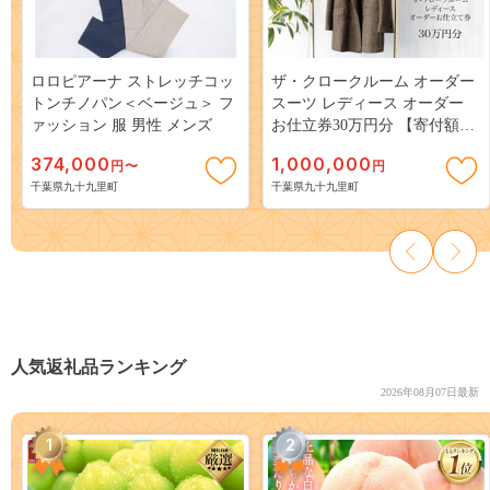
ロロピアーナ ストレッチコッ
ザ・クロークルーム オーダー
トンチノパン＜ベージュ＞ フ
スーツ レディース オーダー
ァッション 服 男性 メンズ
お仕立券30万円分 【寄付額
100万円コース】 チケット フ
374,000
1,000,000
円〜
円
ァッション ジャケット 銀座
千葉県九十九里町
千葉県九十九里町
インターナショナル オーダー
メイド 日本製
人気返礼品ランキング
2026年08月07日最新
1
2