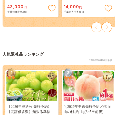
プ キャンプ用品 ハンモックチ
ングサンコーヒー
43,000
14,000
円
円
ェア 持ち運び 千葉 千葉県 九
千葉県九十九里町
千葉県九十九里町
十九里町 九十九里
人気返礼品ランキング
2026年08月08日最新
1
2
【2026年発送分 先行予約】
＼2027年発送先行予約／桃 岡
【高評価多数】頬張る幸福
山の桃 約1kg(3~5玉前後)