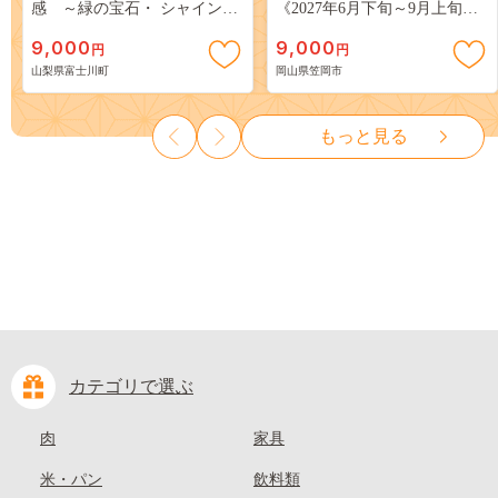
感 ～緑の宝石・ シャインマ
《2027年6月下旬～9月上旬頃
スカット ～ １ｋｇ以上（２～
出荷》 ご家庭用 訳あり 白桃
9,000
9,000
円
円
３房） フルーツ 山梨県産 果
岡山 はくとう スイーツ フル
山梨県富士川町
岡山県笠岡市
物 くだもの シャイン マスカ
ーツ 果物 デザート 旬 モモ も
ット ぶどう ブドウ 葡萄 大粒
も 先行予約 送料無料 果物 岡
種なし 先行予約 富士川町
山県 笠岡市 清水白桃 白鳳 白
もっと見る
10000円 一万円 9000円 九千円
麗 クール便---
kasaoka_zsy_419_100---
カテゴリで選ぶ
肉
家具
米・パン
飲料類