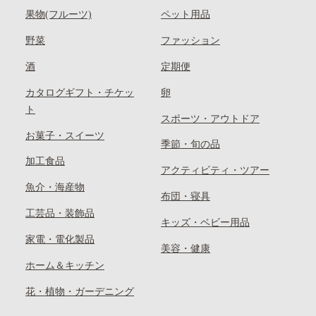
果物(フルーツ)
ペット用品
野菜
ファッション
酒
定期便
カタログギフト・チケッ
卵
ト
スポーツ・アウトドア
お菓子・スイーツ
季節・旬の品
加工食品
アクティビティ・ツアー
魚介・海産物
布団・寝具
工芸品・装飾品
キッズ・ベビー用品
家電・電化製品
美容・健康
ホーム＆キッチン
花・植物・ガーデニング