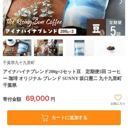
千葉県九十九里町
アイナハイナブレンド200g×2セット豆 定期便5回 コーヒ
ー 珈琲 オリジナル ブレンド SUNNY 坂口憲二 九十九里町
千葉県
69,000
寄付金額
円
お気に入り
カートに追加する