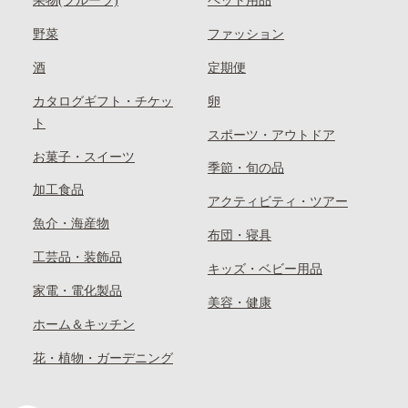
果物(フルーツ)
ペット用品
野菜
ファッション
酒
定期便
カタログギフト・チケッ
卵
ト
スポーツ・アウトドア
お菓子・スイーツ
季節・旬の品
加工食品
アクティビティ・ツアー
魚介・海産物
布団・寝具
工芸品・装飾品
キッズ・ベビー用品
家電・電化製品
美容・健康
ホーム＆キッチン
花・植物・ガーデニング