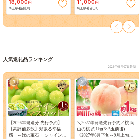
18,000
11,000
円
円
埼玉県毛呂山町
埼玉県毛呂山町
人気返礼品ランキング
2026年08月07日最新
1
2
【2026年発送分 先行予約】
＼2027年発送先行予約／桃 岡
【高評価多数】頬張る幸福
山の桃 約1kg(3~5玉前後)
感 ～緑の宝石・ シャインマ
《2027年6月下旬～9月上旬頃