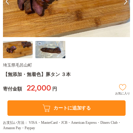
埼玉県毛呂山町
【無添加・無着色】豚タン ３本
22,000
寄付金額
円
お気に入り
カートに追加する
お支払い方法： VISA・MasterCard・JCB・American Express・Diners Club・
Amazon Pay・Paypay