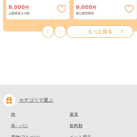
スカット ～ １ｋｇ以上（２～
出荷》 ご家庭用 訳あり 白桃
9,000
9,000
円
円
３房） フルーツ 山梨県産 果
岡山 はくとう スイーツ フル
山梨県富士川町
岡山県笠岡市
物 くだもの シャイン マスカ
ーツ 果物 デザート 旬 モモ も
ット ぶどう ブドウ 葡萄 大粒
も 先行予約 送料無料 果物 岡
種なし 先行予約 富士川町
山県 笠岡市 清水白桃 白鳳 白
もっと見る
10000円 一万円 9000円 九千円
麗 クール便---
kasaoka_zsy_419_100---
カテゴリで選ぶ
肉
家具
米・パン
飲料類