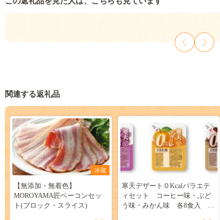
この返礼品を見た人は、こちらも見ています
関連する返礼品
冷蔵
【無添加・無着色】
寒天デザート０Kcalバラエテ
MOROYAMA匠ベーコンセッ
ィセット コーヒー味・ぶど
ト(ブロック・スライス)
う味・みかん味 各8食入 計
24食入