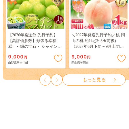
【2026年発送分 先行予約】
＼2027年発送先行予約／桃 岡
【高評価多数】頬張る幸福
山の桃 約1kg(3~5玉前後)
感 ～緑の宝石・ シャインマ
《2027年6月下旬～9月上旬頃
スカット ～ １ｋｇ以上（２～
出荷》 ご家庭用 訳あり 白桃
9,000
9,000
円
円
３房） フルーツ 山梨県産 果
岡山 はくとう スイーツ フル
山梨県富士川町
岡山県笠岡市
物 くだもの シャイン マスカ
ーツ 果物 デザート 旬 モモ も
ット ぶどう ブドウ 葡萄 大粒
も 先行予約 送料無料 果物 岡
種なし 先行予約 富士川町
山県 笠岡市 清水白桃 白鳳 白
もっと見る
10000円 一万円 9000円 九千円
麗 クール便---
kasaoka_zsy_419_100---