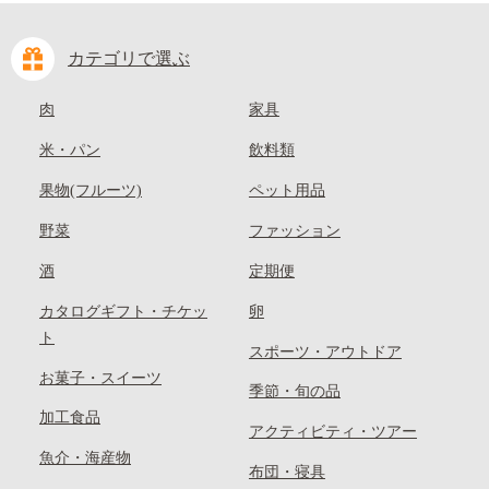
カテゴリで選ぶ
肉
家具
米・パン
飲料類
果物(フルーツ)
ペット用品
野菜
ファッション
酒
定期便
カタログギフト・チケッ
卵
ト
スポーツ・アウトドア
お菓子・スイーツ
季節・旬の品
加工食品
アクティビティ・ツアー
魚介・海産物
布団・寝具