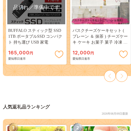
品切れ／準備中です
BUFFALO スティック型 SSD
バスクチーズケーキセット (
1TB ポータブルSSD コンパク
プレーン ＆ 抹茶 ) チーズケー
ト 持ち運び USB 家電
キ ケーキ お菓子 菓子 冷凍 愛
知 愛知県 日進市
165,000
12,000
円
円
愛知県日進市
愛知県日進市
人気返礼品ランキング
2026年08月09日最新
1
2