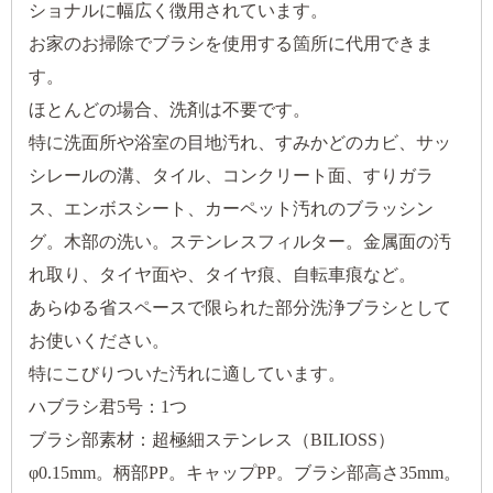
ショナルに幅広く徴用されています。
お家のお掃除でブラシを使用する箇所に代用できま
す。
ほとんどの場合、洗剤は不要です。
特に洗面所や浴室の目地汚れ、すみかどのカビ、サッ
シレールの溝、タイル、コンクリート面、すりガラ
ス、エンボスシート、カーペット汚れのブラッシン
グ。木部の洗い。ステンレスフィルター。金属面の汚
れ取り、タイヤ面や、タイヤ痕、自転車痕など。
あらゆる省スペースで限られた部分洗浄ブラシとして
お使いください。
特にこびりついた汚れに適しています。
ハブラシ君5号：1つ
ブラシ部素材：超極細ステンレス（BILIOSS）
φ0.15mm。柄部PP。キャップPP。ブラシ部高さ35mm。