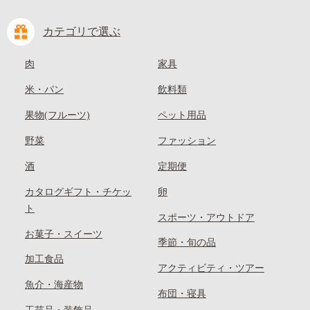
カテゴリで選ぶ
肉
家具
米・パン
飲料類
果物(フルーツ)
ペット用品
野菜
ファッション
酒
定期便
カタログギフト・チケッ
卵
ト
スポーツ・アウトドア
お菓子・スイーツ
季節・旬の品
加工食品
アクティビティ・ツアー
魚介・海産物
布団・寝具