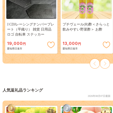
J.CDJレーシングナンバープレ
プチヴェール(R)酢＜さらっと
ート（平織り） 雑貨 日用品
飲みやすい野菜酢＞ お酢
ロゴ 自転車 ステッカー
19,000
13,000
円
円
愛知県日進市
愛知県日進市
人気返礼品ランキング
2026年08月07日最新
1
2