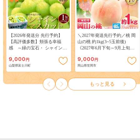
【2026年発送分 先行予約】
＼2027年発送先行予約／桃 岡
【高評価多数】頬張る幸福
山の桃 約1kg(3~5玉前後)
感 ～緑の宝石・ シャインマ
《2027年6月下旬～9月上旬頃
スカット ～ １ｋｇ以上（２～
出荷》 ご家庭用 訳あり 白桃
9,000
9,000
円
円
３房） フルーツ 山梨県産 果
岡山 はくとう スイーツ フル
山梨県富士川町
岡山県笠岡市
物 くだもの シャイン マスカ
ーツ 果物 デザート 旬 モモ も
ット ぶどう ブドウ 葡萄 大粒
も 先行予約 送料無料 果物 岡
種なし 先行予約 富士川町
山県 笠岡市 清水白桃 白鳳 白
もっと見る
10000円 一万円 9000円 九千円
麗 クール便---
kasaoka_zsy_419_100---