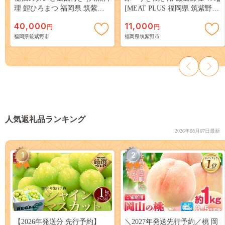
理 鯉ひろまつ 福岡県 筑紫野
[MEAT PLUS 福岡県 筑紫野市
市 21760026]
21761013]
40,000
11,000
円
円
福岡県筑紫野市
福岡県筑紫野市
人気返礼品ランキング
2026年08月07日最新
1
2
【2026年発送分 先行予約】
＼2027年発送先行予約／桃 岡