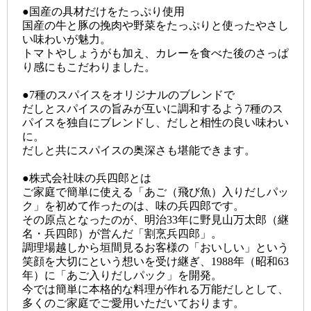
●国産の具材だけをたっぷり使用
国産の牛と豚の挽肉や野菜をたっぷりと使ったやさし
い味わいが魅力。
トマトやしょうがも加え、カレーを食べた後のさっぱ
り感にもこだわりました。
●7種のスパイスをオリジナルのブレンドで
だしとスパイスの旨みが互いに調和するよう7種のス
パイスを独自にブレンドし、だしと相性の良い味わい
に。
だしと共にスパイスの奥深さも堪能できます。
●株式会社味の兵四郎とは
ご家庭で簡単に使える「あご（飛び魚）入りだしパッ
ク」を初めて作ったのは、味の兵四郎です。
その原点となったのが、明治33年に野見山万太郎（継
名・兵四郎）が営んだ「割烹兵四郎」。
調理場越しから垣間見るお客様の「おいしい」という
笑顔を大切にという想いを受け継ぎ、1988年（昭和63
年）に「あご入りだしパック」を開発。
今では簡単に本格的な料理が作れる万能だしとして、
多くのご家庭でご愛用いただいております。