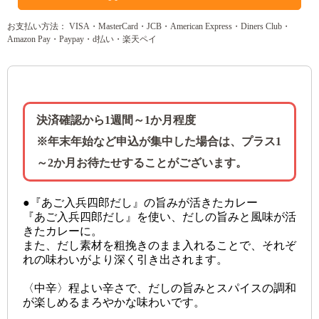
お支払い方法： VISA・MasterCard・JCB・American Express・Diners Club・
Amazon Pay・Paypay・d払い・楽天ペイ
決済確認から1週間～1か月程度
※年末年始など申込が集中した場合は、プラス1
～2か月お待たせすることがございます。
●『あご入兵四郎だし』の旨みが活きたカレー
『あご入兵四郎だし』を使い、だしの旨みと風味が活
きたカレーに。
また、だし素材を粗挽きのまま入れることで、それぞ
れの味わいがより深く引き出されます。
〈中辛〉程よい辛さで、だしの旨みとスパイスの調和
が楽しめるまろやかな味わいです。