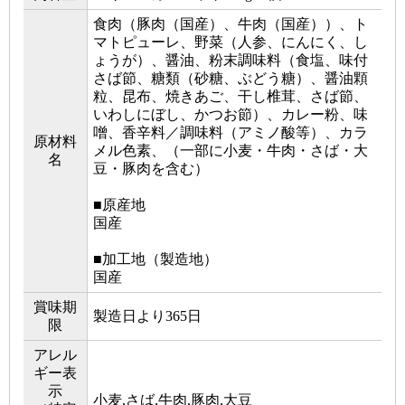
食肉（豚肉（国産）、牛肉（国産））、ト
マトピューレ、野菜（人参、にんにく、し
ょうが）、醤油、粉末調味料（食塩、味付
さば節、糖類（砂糖、ぶどう糖）、醤油顆
粒、昆布、焼きあご、干し椎茸、さば節、
いわしにぼし、かつお節）、カレー粉、味
噌、香辛料／調味料（アミノ酸等）、カラ
原材料
メル色素、（一部に小麦・牛肉・さば・大
名
豆・豚肉を含む）
■原産地
国産
■加工地（製造地）
国産
賞味期
製造日より365日
限
アレル
ギー表
示
小麦,さば,牛肉,豚肉,大豆