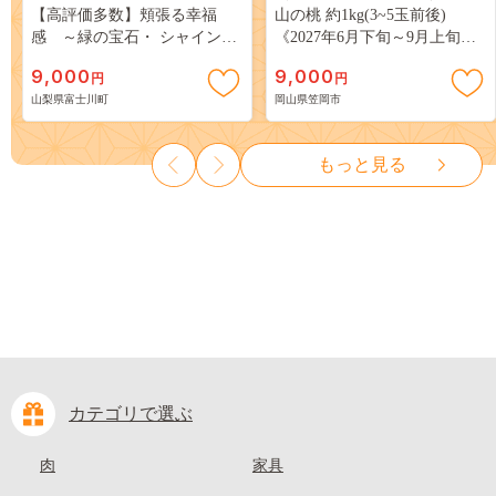
【高評価多数】頬張る幸福
山の桃 約1kg(3~5玉前後)
感 ～緑の宝石・ シャインマ
《2027年6月下旬～9月上旬頃
スカット ～ １ｋｇ以上（２～
出荷》 ご家庭用 訳あり 白桃
9,000
9,000
円
円
３房） フルーツ 山梨県産 果
岡山 はくとう スイーツ フル
山梨県富士川町
岡山県笠岡市
物 くだもの シャイン マスカ
ーツ 果物 デザート 旬 モモ も
ット ぶどう ブドウ 葡萄 大粒
も 先行予約 送料無料 果物 岡
種なし 先行予約 富士川町
山県 笠岡市 清水白桃 白鳳 白
もっと見る
10000円 一万円 9000円 九千円
麗 クール便---
kasaoka_zsy_419_100---
カテゴリで選ぶ
肉
家具