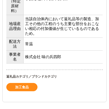
（特定
原材
料）
当該自治体内において返礼品等の製造、加
地場産
工その他の工程のうち主要な部分をおこな
品理由
い相応の付加価値が生じているものである
ため。
配送方
常温
法
事業者
株式会社 味の兵四郎
名
返礼品カテゴリ／ブランドカテゴリ
加工食品