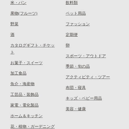
米・パン
飲料類
果物(フルーツ)
ペット用品
野菜
ファッション
酒
定期便
カタログギフト・チケッ
卵
ト
スポーツ・アウトドア
お菓子・スイーツ
季節・旬の品
加工食品
アクティビティ・ツアー
魚介・海産物
布団・寝具
工芸品・装飾品
キッズ・ベビー用品
家電・電化製品
美容・健康
ホーム＆キッチン
花・植物・ガーデニング