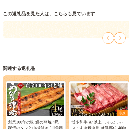
この返礼品を見た人は、こちらも見ています
関連する返礼品
冷凍
創業100年の味 鰻の蒲焼 4尾
博多和牛 A4以上 しゃぶしゃ
秘伝のタレと山椒付き [川魚料
ぶ・すき焼き用 厳選部位 400g