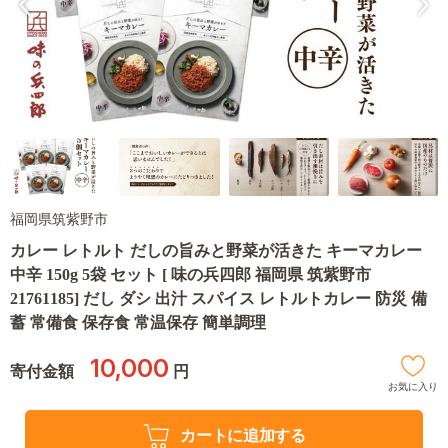
福岡県筑紫野市
カレー レトルト だしの旨みと野菜が活きた キーマカレー
中辛 150g 5袋 セット [ 味の兵四郎 福岡県 筑紫野市
21761185] だし ダシ 出汁 スパイス レトルトカレー 防災 備
蓄 常備食 保存食 常温保存 簡単調理
10,000
寄付金額
円
お気に入り
カートに追加する