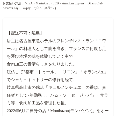
お支払い方法： VISA・MasterCard・JCB・American Express・Diners Club・
Amazon Pay・Paypay・d払い・楽天ペイ
【配送不可：離島】
店主は名古屋東急ホテルのフレンチレストラン「ロワ
ール」の料理人として腕を磨き、フランスに何度も足
を運び本場の味を体験していく中で
食肉加工の素晴らしさを知りました。
渡仏して3都市「トゥール」「リヨン」「オランジュ」
でシャリュキュトリーの修行を経て、
岐阜県高山市の銘店「キュルノンチュエ」の番頭、責
任者として7年勤務し、ハム・ソーセージ・パテ・サラ
ミ等、食肉加工品を管理した後、
2022年6月に自身の店「Montbazon(モンバゾン)」をオー