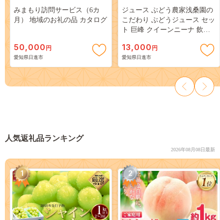
みまもり訪問サービス（6カ
ジュース ぶどう農家浅桑園の
月） 地域のお礼の品 カタログ
こだわり ぶどうジュース セッ
ト 巨峰 クイーンニーナ 飲み
比べ ドリンク ブドウ ぶどう
50,000
13,000
円
円
果物 フルーツ フルーツジュー
愛知県日進市
愛知県日進市
ス 飲み比べセット 果汁ジュー
ス 贈答 詰め合わせ ギフト 贈
り物 プレゼント 愛知 愛知県
日進市
人気返礼品ランキング
2026年08月08日最新
1
2