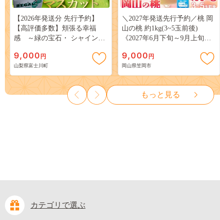
【2026年発送分 先行予約】
＼2027年発送先行予約／桃 岡
【高評価多数】頬張る幸福
山の桃 約1kg(3~5玉前後)
感 ～緑の宝石・ シャインマ
《2027年6月下旬～9月上旬頃
スカット ～ １ｋｇ以上（２～
出荷》 ご家庭用 訳あり 白桃
9,000
9,000
円
円
３房） フルーツ 山梨県産 果
岡山 はくとう スイーツ フル
山梨県富士川町
岡山県笠岡市
物 くだもの シャイン マスカ
ーツ 果物 デザート 旬 モモ も
ット ぶどう ブドウ 葡萄 大粒
も 先行予約 送料無料 果物 岡
種なし 先行予約 富士川町
山県 笠岡市 清水白桃 白鳳 白
もっと見る
10000円 一万円 9000円 九千円
麗 クール便---
kasaoka_zsy_419_100---
カテゴリで選ぶ