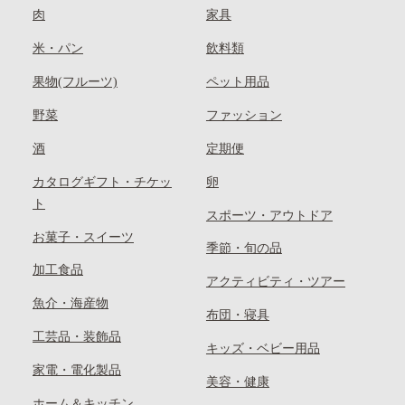
肉
家具
米・パン
飲料類
果物(フルーツ)
ペット用品
野菜
ファッション
酒
定期便
カタログギフト・チケッ
卵
ト
スポーツ・アウトドア
お菓子・スイーツ
季節・旬の品
加工食品
アクティビティ・ツアー
魚介・海産物
布団・寝具
工芸品・装飾品
キッズ・ベビー用品
家電・電化製品
美容・健康
ホーム＆キッチン