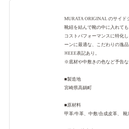
MURATA ORIGINAL の
靴紐を結んで靴の中に入れても
コストパフォーマンスに特化し
ーンに最適な、こだわりの逸品
※EEE表記あり。
※底材や中敷きの色など予告な
■製造地
宮崎県高鍋町
■原材料
甲革/牛革、中敷/合成皮革、 靴