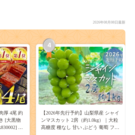
2026年08月08日最新
4
肉厚 4尾 約
【2026年先行予約】山梨県産 シャイ
付き [大黒物
ンマスカット 2房（約1.0kg）｜大粒
30002] 不
高糖度 種なし 甘い ぶどう 葡萄 フル
 unagi
ーツ 果物 産地直送 贈答用 送料無料