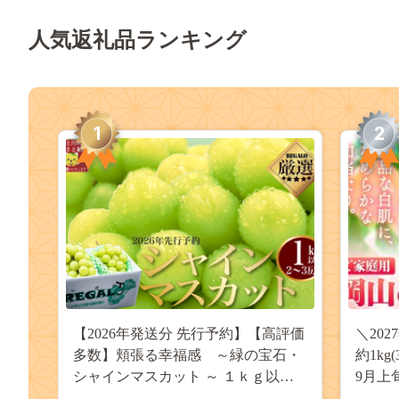
人気返礼品ランキング
1
2
【2026年発送分 先行予約】【高評価
＼20
多数】頬張る幸福感 ～緑の宝石・
約1kg
シャインマスカット ～ １ｋｇ以上
9月上
（２～３房） フルーツ 山梨県産 果
桃 岡