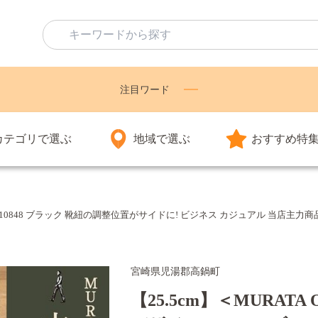
注目ワード
カテゴリで選ぶ
地域で選ぶ
おすすめ特
210848 ブラック 靴紐の調整位置がサイドに! ビジネス カジュアル 当店主力商品 24
宮崎県児湯郡高鍋町
【25.5cm】＜MURAT