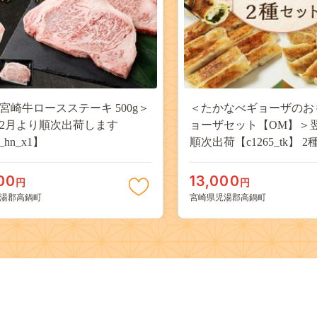
宮崎牛ロースステーキ 500g＞
＜たかなべギョーザのお
5年2月より順次出荷します
ョーザセット【OM】＞
_hn_x1】
順次出荷【c1265_tk】 
上海棒ギョーザ 餃子 ぎ
ーザ 棒ギョーザ 棒餃子 
00
13,000
円
円
比べ
湯郡高鍋町
宮崎県児湯郡高鍋町