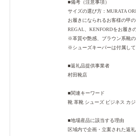
■備考（注意事項）
サイズの選び方：MURATA OR
お履きになられるお客様の甲の
REGAL、KENFORDをお
※革質や艶感、ブラウン系靴の
※シューズキーパーは付属して
■返礼品提供事業者
村田靴店
■関連キーワード
靴 革靴 シューズ ビジネス カ
■地場産品に該当する理由
区域内で企画・立案された返礼