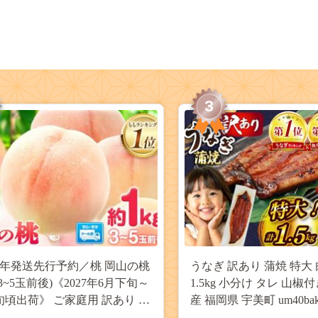
3
27年発送先行予約／桃 岡山の桃
うなぎ 訳あり 蒲焼 特大 
(3~5玉前後)《2027年6月下旬～
1.5kg 小分け タレ 山椒
旬頃出荷》 ご家庭用 訳あり 白
産 福岡県 宇美町 um40bak8
山 はくとう スイーツ フルーツ
揃い 規格外 家庭用 鰻 ウナギ