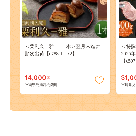
＜栗利久―雅― 1本＞翌月末迄に
＜特撰
順次出荷【c788_hr_x2】
202
【c507
14,000
31,0
円
宮崎県児湯郡高鍋町
宮崎県児