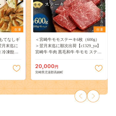
冷凍
冷凍
もてなしギ
＜宮崎牛モモステーキ6枚（600g）
翌月末迄に
＞翌月末迄に順次出荷【c1329_ya】
2種 冷凍餃子
宮崎牛 牛肉 黒毛和牛 牛モモ ステー
ょうざ ギョ
キ 極上 肉質 宮崎県産
おかず 食べ
20,000
円
宮崎県児湯郡高鍋町