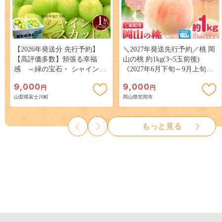
【2026年発送分 先行予約】
＼2027年発送先行予約／桃 岡
【高評価多数】頬張る幸福
山の桃 約1kg(3~5玉前後)
感 ～緑の宝石・ シャインマ
《2027年6月下旬～9月上旬頃
スカット ～ １ｋｇ以上（２～
出荷》 ご家庭用 訳あり 白桃
9,000
9,000
円
円
３房） フルーツ 山梨県産 果
岡山 はくとう スイーツ フル
山梨県富士川町
岡山県笠岡市
物 くだもの シャイン マスカ
ーツ 果物 デザート 旬 モモ も
ット ぶどう ブドウ 葡萄 大粒
も 先行予約 送料無料 果物 岡
種なし 先行予約 富士川町
山県 笠岡市 清水白桃 白鳳 白
もっと見る
10000円 一万円 9000円 九千円
麗 クール便---
kasaoka_zsy_419_100---