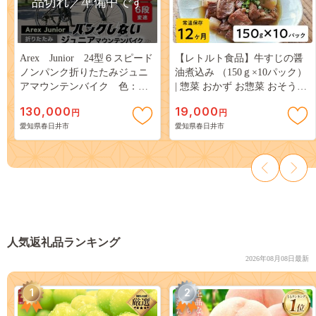
品切れ／準備中です
Arex Junior 24型６スピード
【レトルト食品】牛すじの醤
ノンパンク折りたたみジュニ
油煮込み （150ｇ×10パック）
アマウンテンバイク 色：ブ
| 惣菜 おかず お惣菜 おそうざ
ラック ※沖縄・離島への発
い 冷凍食品 冷凍おかず 電子
130,000
19,000
円
円
送はできません。ご了承くだ
レンジ レンチン 温めるだけ
愛知県春日井市
愛知県春日井市
さい。
手軽 簡単 かんたん 時短 お手
軽 おつまみ 天然 だし 無添加
詰め合わせ 煮物 野菜 まとめ
買い 牛すじ 牛すじの醤油煮込
み
人気返礼品ランキング
2026年08月08日最新
1
2