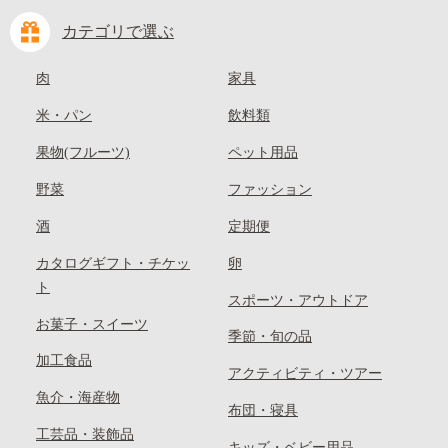
カテゴリで選ぶ
肉
家具
米・パン
飲料類
果物(フルーツ)
ペット用品
野菜
ファッション
酒
定期便
カタログギフト・チケッ
卵
ト
スポーツ・アウトドア
お菓子・スイーツ
季節・旬の品
加工食品
アクティビティ・ツアー
魚介・海産物
布団・寝具
工芸品・装飾品
キッズ・ベビー用品