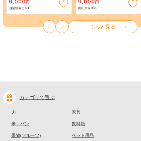
9,000
9,000
円
円
３房） フルーツ 山梨県産 果
岡山 はくとう スイーツ フル
山梨県富士川町
岡山県笠岡市
物 くだもの シャイン マスカ
ーツ 果物 デザート 旬 モモ も
ット ぶどう ブドウ 葡萄 大粒
も 先行予約 送料無料 果物 岡
種なし 先行予約 富士川町
山県 笠岡市 清水白桃 白鳳 白
もっと見る
10000円 一万円 9000円 九千円
麗 クール便---
kasaoka_zsy_419_100---
カテゴリで選ぶ
肉
家具
米・パン
飲料類
果物(フルーツ)
ペット用品