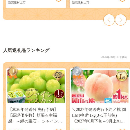
新潟県村上市
新潟県村上市
人気返礼品ランキング
2026年08月10日最新
1
2
【2026年発送分 先行予約】
＼2027年発送先行予約／桃 岡
【高評価多数】頬張る幸福
山の桃 約1kg(3~5玉前後)
感 ～緑の宝石・ シャインマ
《2027年6月下旬～9月上旬頃
スカット ～ １ｋｇ以上（２～
出荷》 ご家庭用 訳あり 白桃