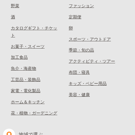
野菜
ファッション
酒
定期便
カタログギフト・チケッ
卵
ト
スポーツ・アウトドア
お菓子・スイーツ
季節・旬の品
加工食品
アクティビティ・ツアー
魚介・海産物
布団・寝具
工芸品・装飾品
キッズ・ベビー用品
家電・電化製品
美容・健康
ホーム＆キッチン
花・植物・ガーデニング
地域で選ぶ