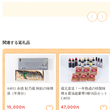
関連する返礼品
A4011 永徳 鮭乃蔵 秋鮭の味噌
蔵元直送！一年熟成の特製味
漬（半身分）
噌＆醤油超豪華5種18品セット
C4050
15,000
47,000
円
円