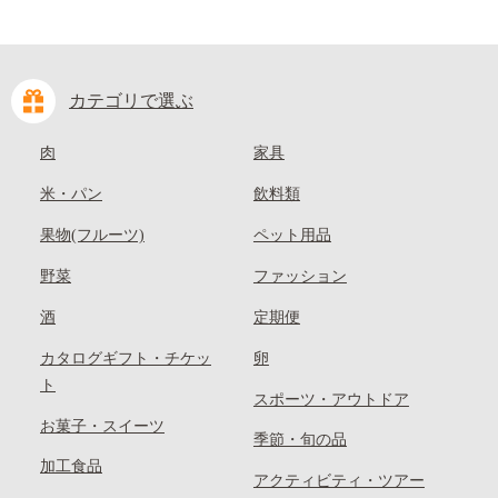
カテゴリで選ぶ
肉
家具
米・パン
飲料類
果物(フルーツ)
ペット用品
野菜
ファッション
酒
定期便
カタログギフト・チケッ
卵
ト
スポーツ・アウトドア
お菓子・スイーツ
季節・旬の品
加工食品
アクティビティ・ツアー