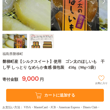
福島県磐梯町
磐梯町産【シルクスイート】使用 ゴン太のほしいも 干
し芋 しっとり なめらか食感 個包装 450g（90g×5袋）
9,000
寄付金額
円
お気に入り
カートに追加する
お支払い方法： VISA・MasterCard・JCB・American Express・Diners Club・