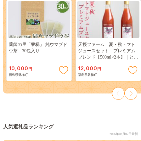
薬師の里「磐梯」 純ウマブド
天授ファーム 夏・秋トマト
ウ茶 30包入り
ジュースセット プレミアム
ブレンド【500ml×2本】｜とま
と 野菜 瓶 無糖 1L
10,000
12,000
円
円
福島県磐梯町
福島県磐梯町
人気返礼品ランキング
2026年08月07日最新