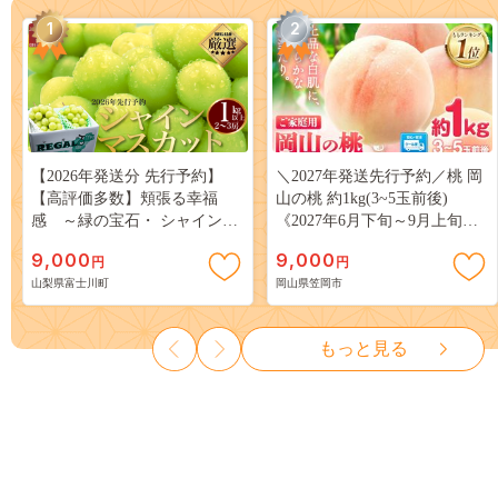
1
2
【2026年発送分 先行予約】
＼2027年発送先行予約／桃 岡
【高評価多数】頬張る幸福
山の桃 約1kg(3~5玉前後)
感 ～緑の宝石・ シャインマ
《2027年6月下旬～9月上旬頃
スカット ～ １ｋｇ以上（２～
出荷》 ご家庭用 訳あり 白桃
9,000
9,000
円
円
３房） フルーツ 山梨県産 果
岡山 はくとう スイーツ フル
山梨県富士川町
岡山県笠岡市
物 くだもの シャイン マスカ
ーツ 果物 デザート 旬 モモ も
ット ぶどう ブドウ 葡萄 大粒
も 先行予約 送料無料 果物 岡
種なし 先行予約 富士川町
山県 笠岡市 清水白桃 白鳳 白
もっと見る
10000円 一万円 9000円 九千円
麗 クール便---
kasaoka_zsy_419_100---