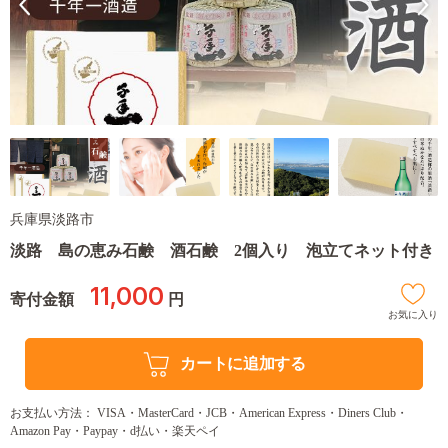
兵庫県淡路市
淡路 島の恵み石鹸 酒石鹸 2個入り 泡立てネット付き
11,000
寄付金額
円
お気に入り
カートに追加する
お支払い方法： VISA・MasterCard・JCB・American Express・Diners Club・
Amazon Pay・Paypay・d払い・楽天ペイ