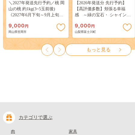
＼2027年発送先行予約／桃 岡
【2026年発送分 先行予約】
山の桃 約1kg(3~5玉前後)
【高評価多数】頬張る幸福
《2027年6月下旬～9月上旬頃
感 ～緑の宝石・ シャインマ
出荷》 ご家庭用 訳あり 白桃
スカット ～ １ｋｇ以上（２～
9,000
9,000
円
円
岡山 はくとう スイーツ フル
３房） フルーツ 山梨県産 果
岡山県笠岡市
山梨県富士川町
ーツ 果物 デザート 旬 モモ も
物 くだもの シャイン マスカ
も 先行予約 送料無料 果物 岡
ット ぶどう ブドウ 葡萄 大粒
山県 笠岡市 清水白桃 白鳳 白
種なし 先行予約 富士川町
もっと見る
麗 クール便---
10000円 一万円 9000円 九千円
kasaoka_zsy_419_100---
カテゴリで選ぶ
肉
家具