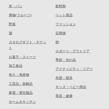
米・パン
飲料類
果物(フルーツ)
ペット用品
野菜
ファッション
酒
定期便
カタログギフト・チケッ
卵
ト
スポーツ・アウトドア
お菓子・スイーツ
季節・旬の品
加工食品
アクティビティ・ツアー
魚介・海産物
布団・寝具
工芸品・装飾品
キッズ・ベビー用品
家電・電化製品
美容・健康
ホーム＆キッチン