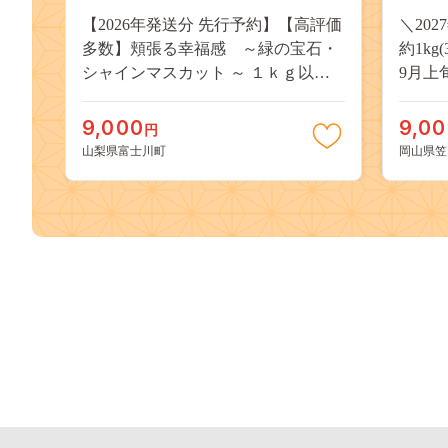
【2026年発送分 先行予約】【高評価
＼20
多数】頬張る幸福感 ～緑の宝石・
約1kg
シャインマスカット ～ １ｋｇ以上
9月上
（２～３房） フルーツ 山梨県産 果
桃 岡
物 くだもの シャイン マスカット ぶ
果物 
9,000
9,0
円
どう ブドウ 葡萄 大粒 種なし 先行予
送料無
山梨県富士川町
岡山県笠
約 富士川町 10000円 一万円 9000円
桃 白鳳
九千円
kasaok