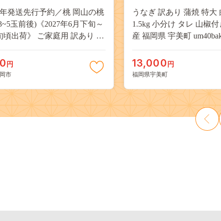
27年発送先行予約／桃 岡山の桃
うなぎ 訳あり 蒲焼 特大 
(3~5玉前後)《2027年6月下旬～
1.5kg 小分け タレ 山椒
旬頃出荷》 ご家庭用 訳あり 白
産 福岡県 宇美町 um40bak8
山 はくとう スイーツ フルーツ
揃い 規格外 家庭用 鰻 ウナギ
デザート 旬 モモ もも 先行予約
うなぎ蒲焼 鰻蒲焼き 蒲
00
13,000
円
円
料 果物 岡山県 笠岡市 清水白
き 真空パック 個包装 冷凍 
岡市
福岡県宇美町
 白麗 クール便---
13000円
a_zsy_419_100---