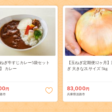
ねぎ牛すじカレー5袋セット
【玉ねぎ定期便12ヶ月
】 カレー
ぎ 大きな2Lサイズ 5kg
00
83,000
円
円
路市
兵庫県淡路市