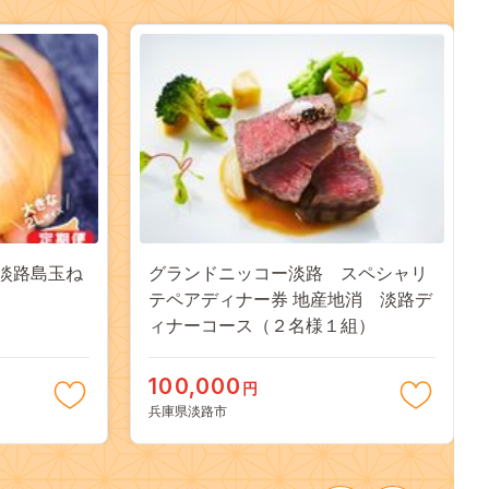
】淡路島玉ね
グランドニッコー淡路 スペシャリ
テペアディナー券 地産地消 淡路デ
ィナーコース（２名様１組）
100,000
円
兵庫県淡路市