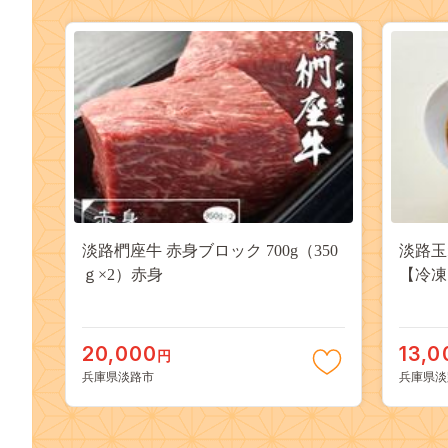
淡路椚座牛 赤身ブロック 700g（350
淡路玉
ｇ×2）赤身
【冷凍
20,000
13,0
円
兵庫県淡路市
兵庫県淡