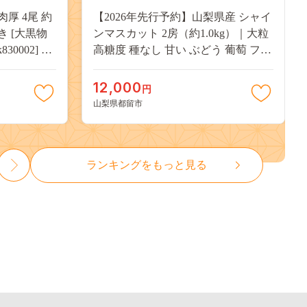
肉厚 4尾 約
【2026年先行予約】山梨県産 シャイ
付き [大黒物
ンマスカット 2房（約1.0kg）｜大粒
30002] 不
高糖度 種なし 甘い ぶどう 葡萄 フル
 unagi
ーツ 果物 産地直送 贈答用 送料無料
焼き かば焼
JX003
12,000
円
13000
山梨県都留市
ランキングをもっと見る