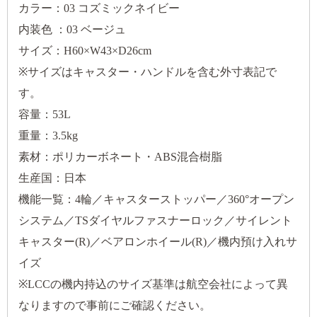
カラー：03 コズミックネイビー
内装色 ：03 ベージュ
サイズ：H60×W43×D26cm
※サイズはキャスター・ハンドルを含む外寸表記で
す。
容量：53L
重量：3.5kg
素材：ポリカーボネート・ABS混合樹脂
生産国：日本
機能一覧：4輪／キャスターストッパー／360°オープン
システム／TSダイヤルファスナーロック／サイレント
キャスター(R)／ベアロンホイール(R)／機内預け入れサ
イズ
※LCCの機内持込のサイズ基準は航空会社によって異
なりますので事前にご確認ください。