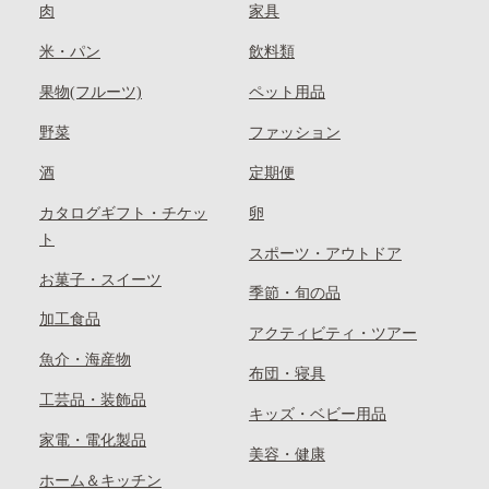
肉
家具
米・パン
飲料類
果物(フルーツ)
ペット用品
野菜
ファッション
酒
定期便
カタログギフト・チケッ
卵
ト
スポーツ・アウトドア
お菓子・スイーツ
季節・旬の品
加工食品
アクティビティ・ツアー
魚介・海産物
布団・寝具
工芸品・装飾品
キッズ・ベビー用品
家電・電化製品
美容・健康
ホーム＆キッチン