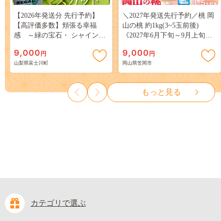
【2026年発送分 先行予約】
＼2027年発送先行予約／桃 岡
【高評価多数】頬張る幸福
山の桃 約1kg(3~5玉前後)
感 ～緑の宝石・ シャインマ
《2027年6月下旬～9月上旬頃
スカット ～ １ｋｇ以上（２～
出荷》 ご家庭用 訳あり 白桃
9,000
9,000
円
円
３房） フルーツ 山梨県産 果
岡山 はくとう スイーツ フル
山梨県富士川町
岡山県笠岡市
物 くだもの シャイン マスカ
ーツ 果物 デザート 旬 モモ も
ット ぶどう ブドウ 葡萄 大粒
も 先行予約 送料無料 果物 岡
種なし 先行予約 富士川町
山県 笠岡市 清水白桃 白鳳 白
もっと見る
10000円 一万円 9000円 九千円
麗 クール便---
kasaoka_zsy_419_100---
カテゴリで選ぶ