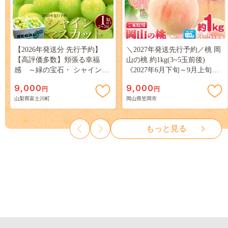
【2026年発送分 先行予約】
＼2027年発送先行予約／桃 岡
【高評価多数】頬張る幸福
山の桃 約1kg(3~5玉前後)
感 ～緑の宝石・ シャインマ
《2027年6月下旬～9月上旬頃
スカット ～ １ｋｇ以上（２～
出荷》 ご家庭用 訳あり 白桃
9,000
9,000
円
円
３房） フルーツ 山梨県産 果
岡山 はくとう スイーツ フル
山梨県富士川町
岡山県笠岡市
物 くだもの シャイン マスカ
ーツ 果物 デザート 旬 モモ も
ット ぶどう ブドウ 葡萄 大粒
も 先行予約 送料無料 果物 岡
種なし 先行予約 富士川町
山県 笠岡市 清水白桃 白鳳 白
もっと見る
10000円 一万円 9000円 九千円
麗 クール便---
kasaoka_zsy_419_100---