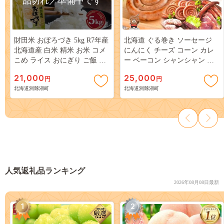
品切れ／準備中です
財田米 おぼろづき 5kg R7年産
北海道 ぐる巻き ソーセージ
北海道産 白米 精米 お米 コメ
にんにく チーズ コーン カレ
こめ ライス おにぎり ご飯 国
ー ベーコン シャンシャン 骨
産 炊き立て 自炊 人気 お取り
付き フランクフルト 豚肉 粗
21,000
25,000
円
円
寄せ 産地直送 常温 送料無料
挽き 詰め合わせ ギフト お取
北海道洞爺湖町
北海道洞爺湖町
北海道 洞爺湖町
り寄せ お肉屋 たどころ 送料
無料
人気返礼品ランキング
2026年08月08日最新
1
2