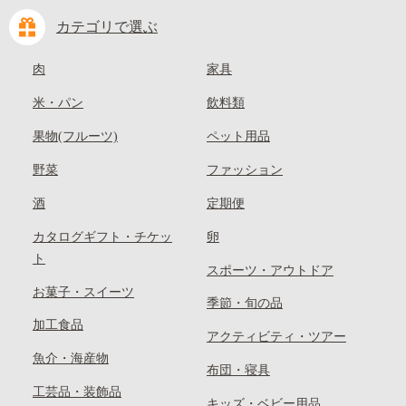
カテゴリで選ぶ
肉
家具
米・パン
飲料類
果物(フルーツ)
ペット用品
野菜
ファッション
酒
定期便
カタログギフト・チケッ
卵
ト
スポーツ・アウトドア
お菓子・スイーツ
季節・旬の品
加工食品
アクティビティ・ツアー
魚介・海産物
布団・寝具
工芸品・装飾品
キッズ・ベビー用品