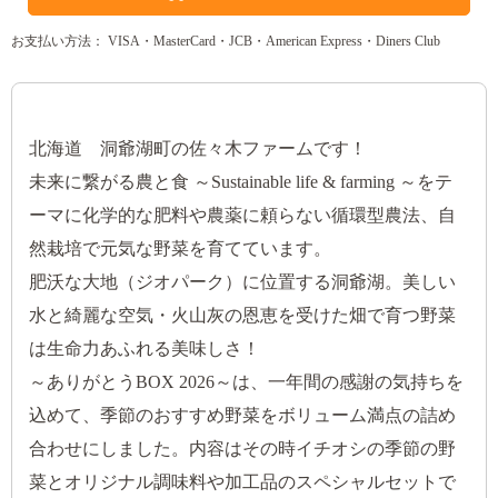
お支払い方法： VISA・MasterCard・JCB・American Express・Diners Club
北海道 洞爺湖町の佐々木ファームです！
未来に繋がる農と食 ～Sustainable life & farming ～をテ
ーマに化学的な肥料や農薬に頼らない循環型農法、自
然栽培で元気な野菜を育てています。
肥沃な大地（ジオパーク）に位置する洞爺湖。美しい
水と綺麗な空気・火山灰の恩恵を受けた畑で育つ野菜
は生命力あふれる美味しさ！
～ありがとうBOX 2026～は、一年間の感謝の気持ちを
込めて、季節のおすすめ野菜をボリューム満点の詰め
合わせにしました。内容はその時イチオシの季節の野
菜とオリジナル調味料や加工品のスペシャルセットで