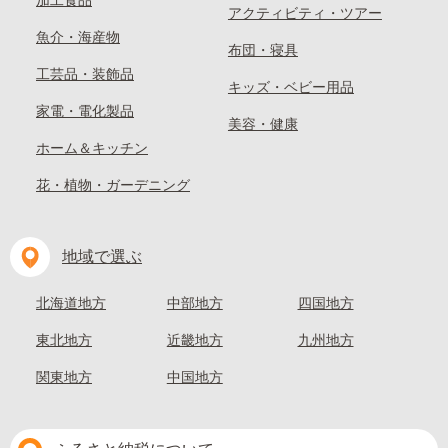
加工食品
アクティビティ・ツアー
魚介・海産物
布団・寝具
工芸品・装飾品
キッズ・ベビー用品
家電・電化製品
美容・健康
ホーム＆キッチン
花・植物・ガーデニング
地域で選ぶ
北海道地方
中部地方
四国地方
東北地方
近畿地方
九州地方
関東地方
中国地方