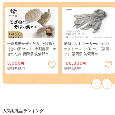
十割蕎麦かぜのたみ_そば粉と
老舗ニットメーカーのカシミ
そばの実セット [十割蕎麦 か
ヤストール（グレー） [福岡ニ
ぜのたみ 福岡県 筑紫野市
ット 福岡県 筑紫野市
5004]
21760014]
5,000
100,000
円
円
福岡県筑紫野市
福岡県筑紫野市
人気返礼品ランキング