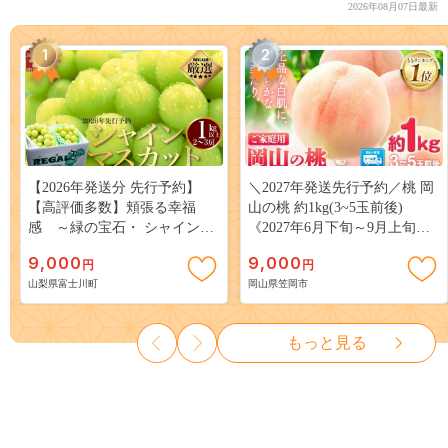
2026年08月07日最新
1
2
【2026年発送分 先行予約】
＼2027年発送先行予約／桃 岡
【高評価多数】頬張る幸福
山の桃 約1kg(3~5玉前後)
感 ～緑の宝石・ シャインマ
《2027年6月下旬～9月上旬頃
スカット ～ １ｋｇ以上（２～
出荷》 ご家庭用 訳あり 白桃
9,000
9,000
円
円
３房） フルーツ 山梨県産 果
岡山 はくとう スイーツ フル
山梨県富士川町
岡山県笠岡市
物 くだもの シャイン マスカ
ーツ 果物 デザート 旬 モモ も
ット ぶどう ブドウ 葡萄 大粒
も 先行予約 送料無料 果物 岡
種なし 先行予約 富士川町
山県 笠岡市 清水白桃 白鳳 白
もっと見る
10000円 一万円 9000円 九千円
麗 クール便---
kasaoka_zsy_419_100---