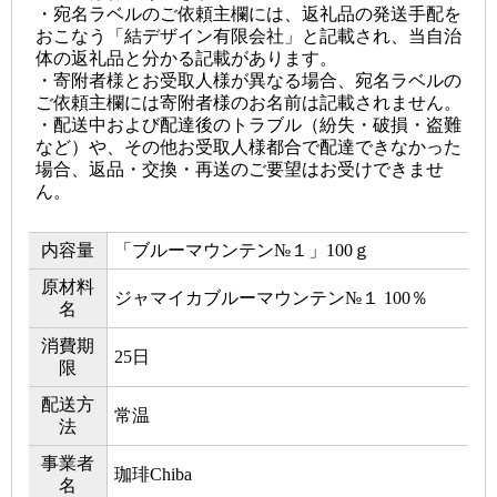
・宛名ラベルのご依頼主欄には、返礼品の発送手配を
おこなう「結デザイン有限会社」と記載され、当自治
体の返礼品と分かる記載があります。
・寄附者様とお受取人様が異なる場合、宛名ラベルの
ご依頼主欄には寄附者様のお名前は記載されません。
・配送中および配達後のトラブル（紛失・破損・盗難
など）や、その他お受取人様都合で配達できなかった
場合、返品・交換・再送のご要望はお受けできませ
ん。
内容量
「ブルーマウンテン№１」100ｇ
原材料
ジャマイカブルーマウンテン№１ 100％
名
消費期
25日
限
配送方
常温
法
事業者
珈琲Chiba
名