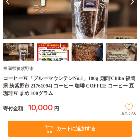
福岡県筑紫野市
コーヒー豆「ブルーマウンテンNo.1」100g [珈琲Chiba 福岡
県 筑紫野市 21761094] コーヒー 珈琲 COFFEE コーヒー 豆
珈琲豆 まめ 100グラム
10,000
寄付金額
円
お気に入り
カートに追加する