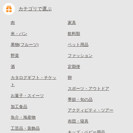
カテゴリで選ぶ
肉
家具
米・パン
飲料類
果物(フルーツ)
ペット用品
野菜
ファッション
酒
定期便
カタログギフト・チケッ
卵
ト
スポーツ・アウトドア
お菓子・スイーツ
季節・旬の品
加工食品
アクティビティ・ツアー
魚介・海産物
布団・寝具
工芸品・装飾品
キッズ・ベビー用品