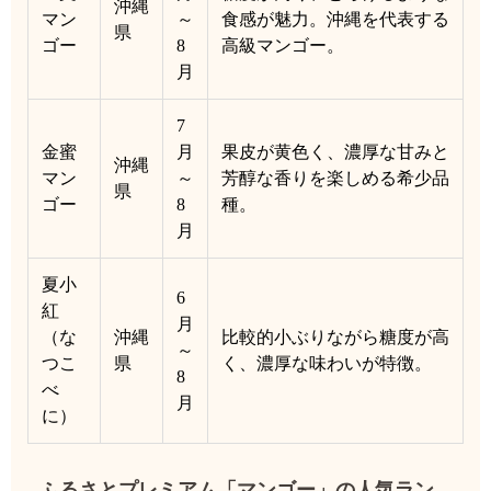
沖縄
マン
～
食感が魅力。沖縄を代表する
県
ゴー
8
高級マンゴー。
月
7
金蜜
月
果皮が黄色く、濃厚な甘みと
沖縄
マン
～
芳醇な香りを楽しめる希少品
県
ゴー
8
種。
月
夏小
6
紅
月
（な
沖縄
比較的小ぶりながら糖度が高
～
つこ
県
く、濃厚な味わいが特徴。
8
べ
月
に）
ふるさとプレミアム「マンゴー」の人気ラン