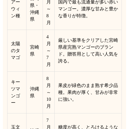
アー
月
国内で最も流通量が多い赤い
県・
ウィ
～
マンゴー。濃厚な甘みと豊か
沖縄
ン種
8
な香りが特徴。
県
月
4
厳しい基準をクリアした宮崎
太陽
月
宮崎
県産完熟マンゴーのブラン
のタ
～
県
ド。贈答用として高い人気を
マゴ
7
誇る。
月
8
キー
月
果皮が緑色のまま熟す希少品
ツマ
沖縄
～
種。果肉が厚く、甘みが非常
ンゴ
県
10
に強い。
ー
月
7
玉文
月
糖度が高く、とろけるような