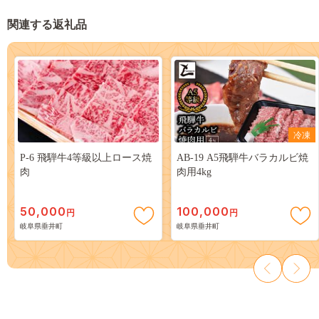
関連する返礼品
冷凍
P-6 飛騨牛4等級以上ロース焼
AB-19 A5飛騨牛バラカルビ焼
肉
肉用4kg
50,000
100,000
円
円
岐阜県垂井町
岐阜県垂井町