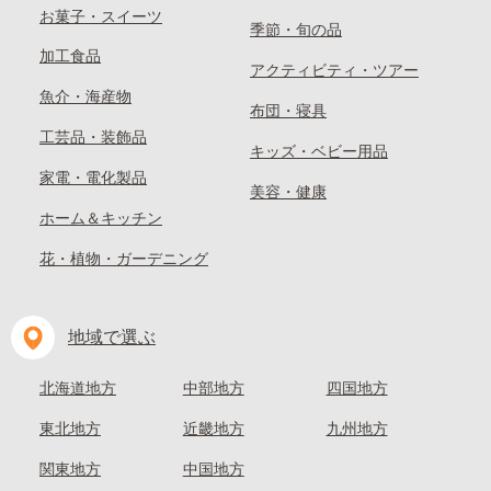
お菓子・スイーツ
季節・旬の品
加工食品
アクティビティ・ツアー
魚介・海産物
布団・寝具
工芸品・装飾品
キッズ・ベビー用品
家電・電化製品
美容・健康
ホーム＆キッチン
花・植物・ガーデニング
地域で選ぶ
北海道地方
中部地方
四国地方
東北地方
近畿地方
九州地方
関東地方
中国地方