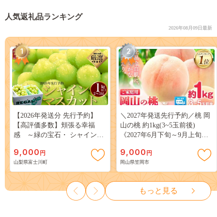
人気返礼品ランキング
2026年08月09日最新
1
2
【2026年発送分 先行予約】
＼2027年発送先行予約／桃 岡
【高評価多数】頬張る幸福
山の桃 約1kg(3~5玉前後)
感 ～緑の宝石・ シャインマ
《2027年6月下旬～9月上旬頃
スカット ～ １ｋｇ以上（２～
出荷》 ご家庭用 訳あり 白桃
9,000
9,000
円
円
３房） フルーツ 山梨県産 果
岡山 はくとう スイーツ フル
山梨県富士川町
岡山県笠岡市
物 くだもの シャイン マスカ
ーツ 果物 デザート 旬 モモ も
ット ぶどう ブドウ 葡萄 大粒
も 先行予約 送料無料 果物 岡
種なし 先行予約 富士川町
山県 笠岡市 清水白桃 白鳳 白
もっと見る
10000円 一万円 9000円 九千円
麗 クール便---
kasaoka_zsy_419_100---