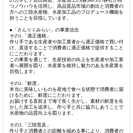
のカネヒデ吉田商店、水産加工の(株)MCFの各社が持
つノウハウを活用し、高品質品市場の創出と消費者の
方への三陸水産物、水産加工品のプロデュース機能を
担うことを目指しています。
●「さんりくみらい」の事業信念
その1.「適正価格」
作り手である生産者や加工業者から適正価格で買い付
け、直送することで消費者に適正価格で提供すること
にこだわります。
この事業を通じて、生産技術の向上を生産者や加工業
者へ展開を図り、水産業を維持し魅力のある水産業を
目指します。
その2.「鮮度」
本当に美味しいものを産地で食べる状態で消費者に届
けるために、鮮度にこだわります。
お届けする直前まで海で長く生かし、素材の鮮度を生
かした加工を追求し、作り手と共に協力しあうことで
水産物の品質向上を図ります。
その3.「三陸普及」
作り手と消費者との距離を縮める事により、消費者の