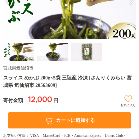
宮城県気仙沼市
スライス めかぶ 200g×5袋 三陸産 冷凍 [さんりくみらい 宮
城県 気仙沼市 20563609]
12,000
寄付金額
円
お気に入り
カートに追加する
お支払い方法： VISA・MasterCard・JCB・American Express・Diners Club・