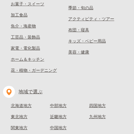
お菓子・スイーツ
季節・旬の品
加工食品
アクティビティ・ツアー
魚介・海産物
布団・寝具
工芸品・装飾品
キッズ・ベビー用品
家電・電化製品
美容・健康
ホーム＆キッチン
花・植物・ガーデニング
地域で選ぶ
北海道地方
中部地方
四国地方
東北地方
近畿地方
九州地方
関東地方
中国地方