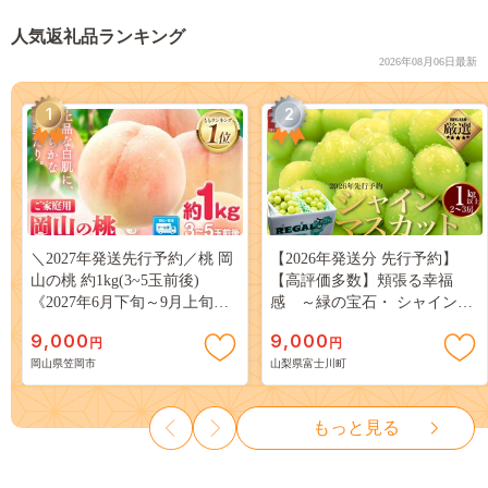
人気返礼品ランキング
2026年08月06日最新
1
2
＼2027年発送先行予約／桃 岡
【2026年発送分 先行予約】
山の桃 約1kg(3~5玉前後)
【高評価多数】頬張る幸福
《2027年6月下旬～9月上旬頃
感 ～緑の宝石・ シャインマ
出荷》 ご家庭用 訳あり 白桃
スカット ～ １ｋｇ以上（２～
9,000
9,000
円
円
岡山 はくとう スイーツ フル
３房） フルーツ 山梨県産 果
岡山県笠岡市
山梨県富士川町
ーツ 果物 デザート 旬 モモ も
物 くだもの シャイン マスカ
も 先行予約 送料無料 果物 岡
ット ぶどう ブドウ 葡萄 大粒
山県 笠岡市 清水白桃 白鳳 白
種なし 先行予約 富士川町
もっと見る
麗 クール便---
10000円 一万円 9000円 九千円
kasaoka_zsy_419_100---