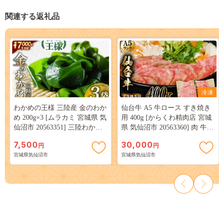
関連する返礼品
冷凍
わかめの王様 三陸産 金のわか
仙台牛 A5 牛ロース すき焼き
め 200g×3 [ムラカミ 宮城県 気
用 400g [からくわ精肉店 宮城
仙沼市 20563351] 三陸わかめ
県 気仙沼市 20563360] 肉 牛肉
三陸 国産 わかめ 海藻 ワカメ
和牛 国産 ロース 冷凍
7,500
30,000
円
円
若芽 小分け
宮城県気仙沼市
宮城県気仙沼市