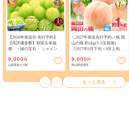
【2026年発送分 先行予約】
＼2027年発送先行予約／桃 岡
【高評価多数】頬張る幸福
山の桃 約1kg(3~5玉前後)
感 ～緑の宝石・ シャインマ
《2027年6月下旬～9月上旬頃
スカット ～ １ｋｇ以上（２～
出荷》 ご家庭用 訳あり 白桃
9,000
9,000
円
円
３房） フルーツ 山梨県産 果
岡山 はくとう スイーツ フル
山梨県富士川町
岡山県笠岡市
物 くだもの シャイン マスカ
ーツ 果物 デザート 旬 モモ も
ット ぶどう ブドウ 葡萄 大粒
も 先行予約 送料無料 果物 岡
種なし 先行予約 富士川町
山県 笠岡市 清水白桃 白鳳 白
もっと見る
10000円 一万円 9000円 九千円
麗 クール便---
kasaoka_zsy_419_100---