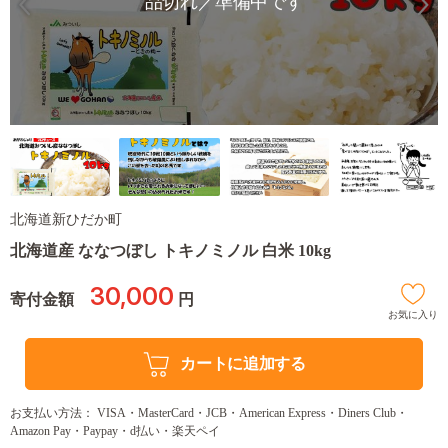
品切れ／準備中です
北海道新ひだか町
北海道産 ななつぼし トキノミノル 白米 10kg
30,000
寄付金額
円
お気に入り
カートに追加する
お支払い方法： VISA・MasterCard・JCB・American Express・Diners Club・
Amazon Pay・Paypay・d払い・楽天ペイ