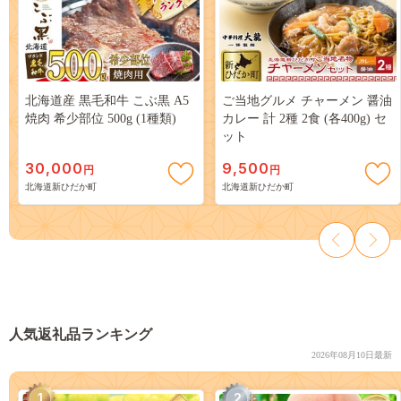
北海道産 黒毛和牛 こぶ黒 A5
ご当地グルメ チャーメン 醤油
焼肉 希少部位 500g (1種類)
カレー 計 2種 2食 (各400g) セ
ット
30,000
9,500
円
円
北海道新ひだか町
北海道新ひだか町
人気返礼品ランキング
2026年08月10日最新
1
2