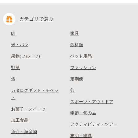
カテゴリで選ぶ
肉
家具
米・パン
飲料類
果物(フルーツ)
ペット用品
野菜
ファッション
酒
定期便
カタログギフト・チケッ
卵
ト
スポーツ・アウトドア
お菓子・スイーツ
季節・旬の品
加工食品
アクティビティ・ツアー
魚介・海産物
布団・寝具