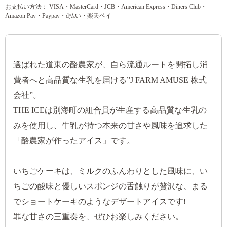
お支払い方法： VISA・MasterCard・JCB・American Express・Diners Club・
Amazon Pay・Paypay・d払い・楽天ペイ
選ばれた道東の酪農家が、自ら流通ルートを開拓し消
費者へと高品質な生乳を届ける”J FARM AMUSE 株式
会社”。
THE ICEは別海町の組合員が生産する高品質な生乳の
みを使用し、牛乳が持つ本来の甘さや風味を追求した
「酪農家が作ったアイス」です。
いちごケーキは、ミルクのふんわりとした風味に、い
ちごの酸味と優しいスポンジの舌触りが贅沢な、まる
でショートケーキのようなデザートアイスです!
罪な甘さの三重奏を、ぜひお楽しみください。