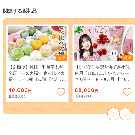
関連する返礼品
冷凍
冷凍
【定期便】札幌・和菓子老舗
【定期便】厳選別海町産生乳
名店 一久大福堂 食べ比べ大
使用【THE ICE】いちごケー
福セット 8種×各2個 【合計16
キ 6個セット × 8ヵ月 【全8
個入 × 4回配送】
回】
40,000
88,000
円
円
北海道別海町
北海道別海町