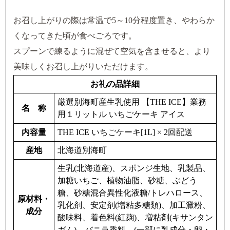
お召し上がりの際は常温で5～10分程度置き、やわらか
くなってきた頃が食べごろです。
スプーンで練るように混ぜて空気を含ませると、より
美味しくお召し上がりいただけます。
お礼の品詳細
厳選別海町産生乳使用 【THE ICE】業務
名 称
用１リットル いちごケーキ アイス
内容量
THE ICE いちごケーキ[1L] × 2回配送
産地
北海道別海町
生乳(北海道産)、スポンジ生地、乳製品、
加糖いちご、植物油脂、砂糖、ぶどう
糖、砂糖混合異性化液糖/トレハロース、
原材料・
乳化剤、安定剤(増粘多糖類)、加工澱粉、
成分
酸味料、着色料(紅麹)、増粘剤(キサンタン
ガム)、バニラ香料、(一部に乳成分・卵・