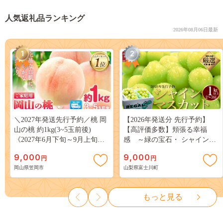
人気返礼品ランキング
2026年08月06日最新
1
2
＼2027年発送先行予約／桃 岡
【2026年発送分 先行予約】
山の桃 約1kg(3~5玉前後)
【高評価多数】頬張る幸福
《2027年6月下旬～9月上旬頃
感 ～緑の宝石・ シャインマ
出荷》 ご家庭用 訳あり 白桃
スカット ～ １ｋｇ以上（２～
9,000
9,000
円
円
岡山 はくとう スイーツ フル
３房） フルーツ 山梨県産 果
岡山県笠岡市
山梨県富士川町
ーツ 果物 デザート 旬 モモ も
物 くだもの シャイン マスカ
も 先行予約 送料無料 果物 岡
ット ぶどう ブドウ 葡萄 大粒
山県 笠岡市 清水白桃 白鳳 白
種なし 先行予約 富士川町
もっと見る
麗 クール便---
10000円 一万円 9000円 九千円
kasaoka_zsy_419_100---