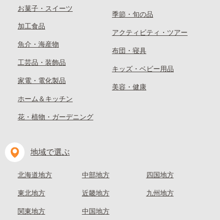
お菓子・スイーツ
季節・旬の品
加工食品
アクティビティ・ツアー
魚介・海産物
布団・寝具
工芸品・装飾品
キッズ・ベビー用品
家電・電化製品
美容・健康
ホーム＆キッチン
花・植物・ガーデニング
地域で選ぶ
北海道地方
中部地方
四国地方
東北地方
近畿地方
九州地方
関東地方
中国地方