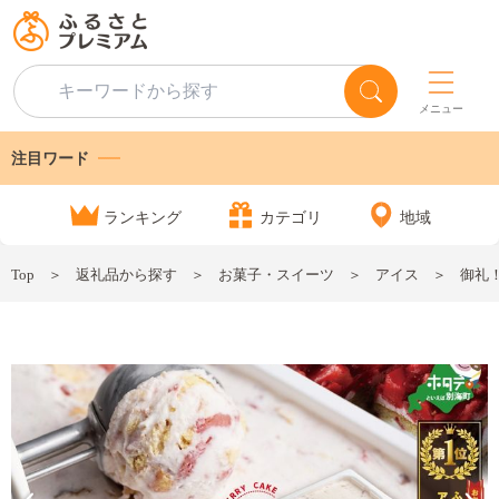
メニュー
注目ワード
ランキング
カテゴリ
地域
Top
返礼品から探す
お菓子・スイーツ
アイス
御礼！