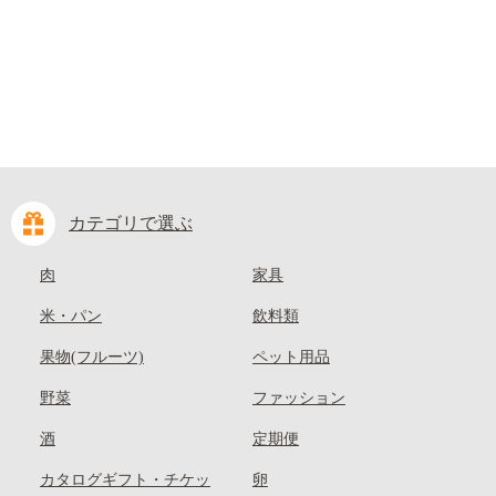
kasaoka_zsy_419_100---
カテゴリで選ぶ
肉
家具
米・パン
飲料類
果物(フルーツ)
ペット用品
野菜
ファッション
酒
定期便
カタログギフト・チケッ
卵