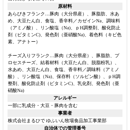
原材料
あらびきフランク…豚肉（大分県産）、豚脂肪、水あ
め、大豆たん白、食塩、香辛料／カゼインNa、調味料
（アミノ酸）、リン酸塩（Na)、ｐH調整剤、酸化防止
剤（ビタミンC)、発色剤（亜硝酸Na)、着色料（キビ色
素、アナトー）
チーズ入りフランク…豚肉（大分県産）、豚脂肪、プ
ロセスチーズ、結着材料（大豆たん白、脱脂粉乳）、
水あめ、大豆たん白、食塩、香辛料／調味料（アミノ
酸）、リン酸塩（Na)、保存料（ソルビン酸）、ｐH調
整剤、酸化防止剤（ビタミンC)、乳化剤、発色剤（亜
硝酸Na)
アレルギー
一部に乳成分・大豆・豚肉を含む
事業者
株式会社まるひで ゆふいん牧場食品加工事業部
自治体での管理番号