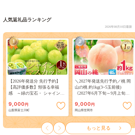
人気返礼品ランキング
2026年08月10日最新
1
2
【2026年発送分 先行予約】
＼2027年発送先行予約／桃 岡
【高評価多数】頬張る幸福
山の桃 約1kg(3~5玉前後)
感 ～緑の宝石・ シャインマ
《2027年6月下旬～9月上旬頃
スカット ～ １ｋｇ以上（２～
出荷》 ご家庭用 訳あり 白桃
9,000
9,000
円
円
３房） フルーツ 山梨県産 果
岡山 はくとう スイーツ フル
山梨県富士川町
岡山県笠岡市
物 くだもの シャイン マスカ
ーツ 果物 デザート 旬 モモ も
ット ぶどう ブドウ 葡萄 大粒
も 先行予約 送料無料 果物 岡
種なし 先行予約 富士川町
山県 笠岡市 清水白桃 白鳳 白
もっと見る
10000円 一万円 9000円 九千円
麗 クール便---