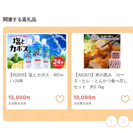
関連する返礼品
【I02059】塩とカボス 495ｍ
【A02023】米の恵み ロー
ｌ×24本
ス・ヒレ・とんかつ食べ尽し
セット 約1.1kg
13,000
13,000
円
円
大分県大分市
大分県大分市