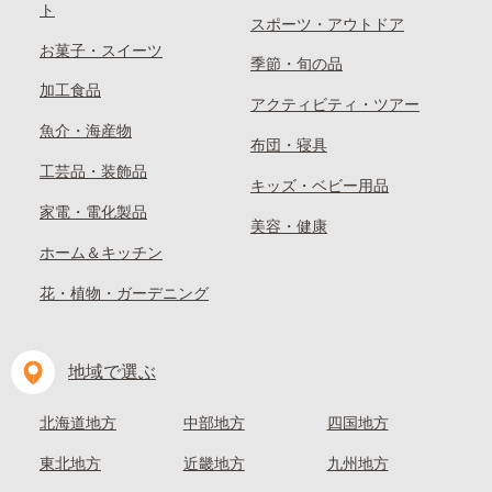
ト
スポーツ・アウトドア
お菓子・スイーツ
季節・旬の品
加工食品
アクティビティ・ツアー
魚介・海産物
布団・寝具
工芸品・装飾品
キッズ・ベビー用品
家電・電化製品
美容・健康
ホーム＆キッチン
花・植物・ガーデニング
地域で選ぶ
北海道地方
中部地方
四国地方
東北地方
近畿地方
九州地方