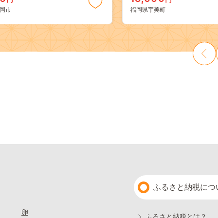
料 果物 岡山県 笠岡市 清水白
き 真空パック 個包装 冷凍 
岡市
福岡県宇美町
 白麗 クール便---
13000円
a_zsy_419_100---
ふるさと納税につ
卵
ふるさと納税とは？