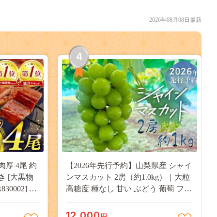
2026年08月08日最新
4
肉厚 4尾 約
【2026年先行予約】山梨県産 シャイ
付き [大黒物
ンマスカット 2房（約1.0kg）｜大粒
30002] 不
高糖度 種なし 甘い ぶどう 葡萄 フル
 unagi
ーツ 果物 産地直送 贈答用 送料無料
焼き かば焼
JX003
12,000
円