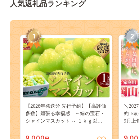
人気返礼品ランキング
1
2
【2026年発送分 先行予約】【高評価
＼20
多数】頬張る幸福感 ～緑の宝石・
約1kg
シャインマスカット ～ １ｋｇ以上
9月上
（２～３房） フルーツ 山梨県産 果
桃 岡
物 くだもの シャイン マスカット ぶ
果物 
9,000
9,0
円