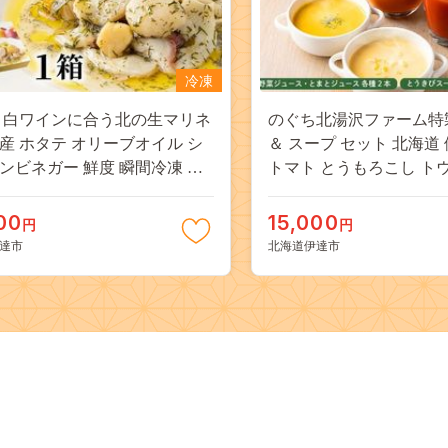
冷凍
 白ワインに合う北の生マリネ
のぐち北湯沢ファーム特
産 ホタテ オリーブオイル シ
＆ スープ セット 北海道
ンビネガー 鮮度 瞬間冷凍 柔
トマト とうもろこし ト
旨味 贅沢 料理王国100選
かぼちゃ
00
15,000
円
円
達市
北海道伊達市