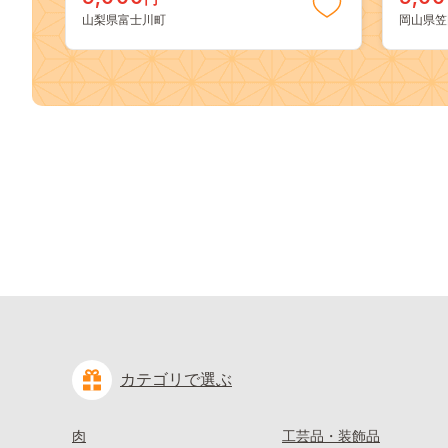
どう ブドウ 葡萄 大粒 種なし 先行予
送料無
山梨県富士川町
岡山県笠
約 富士川町 10000円 一万円 9000円
桃 白鳳
九千円
kasaok
カテゴリで選ぶ
肉
工芸品・装飾品