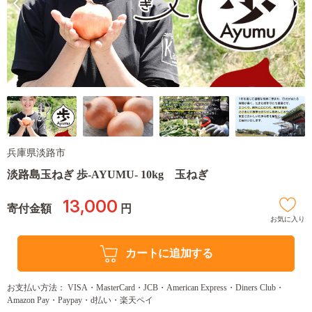
兵庫県淡路市
淡路島玉ねぎ 歩-AYUMU- 10kg 玉ねぎ
13,000
寄付金額
円
お気に入り
カートに追加する
お支払い方法： VISA・MasterCard・JCB・American Express・Diners Club・
Amazon Pay・Paypay・d払い・楽天ペイ