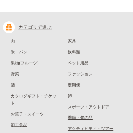
カテゴリで選ぶ
肉
家具
米・パン
飲料類
果物(フルーツ)
ペット用品
野菜
ファッション
酒
定期便
カタログギフト・チケッ
卵
ト
スポーツ・アウトドア
お菓子・スイーツ
季節・旬の品
加工食品
アクティビティ・ツアー