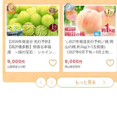
1
2
【2026年発送分 先行予約】
＼2027年発送先行予約／桃 岡
【高評価多数】頬張る幸福
山の桃 約1kg(3~5玉前後)
感 ～緑の宝石・ シャインマ
《2027年6月下旬～9月上旬頃
スカット ～ １ｋｇ以上（２～
出荷》 ご家庭用 訳あり 白桃
9,000
9,000
円
円
３房） フルーツ 山梨県産 果
岡山 はくとう スイーツ フル
山梨県富士川町
岡山県笠岡市
物 くだもの シャイン マスカ
ーツ 果物 デザート 旬 モモ も
ット ぶどう ブドウ 葡萄 大粒
も 先行予約 送料無料 果物 岡
種なし 先行予約 富士川町
山県 笠岡市 清水白桃 白鳳 白
もっと見る
10000円 一万円 9000円 九千円
麗 クール便---
kasaoka_zsy_419_100---