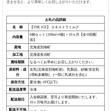
含ませると、より美味しくお召し上がりいただけます。
お礼の品詳細
名 称
【THE ICE】 エキストラミルク
6個セット [100ml×6個] × 10ヵ月【全10回配
内容量
送】
産地
北海道別海町
加工地
北海道長沼町
賞味期限
なるべくお早めにお召し上がりください。
原材料・成
生乳(北海道別海町産)、乳製品、砂糖/安定剤
分
(増粘多糖類)、(一部に乳成分を含む)
保存方法
要冷凍(-18℃以下)
配送温度帯
冷凍
入金確認後、翌月より発送開始いたします。
配送期日
10ヶ月毎月お届けします。
配送不可地