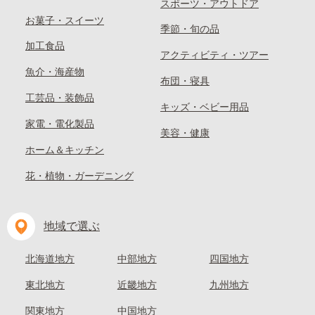
スポーツ・アウトドア
お菓子・スイーツ
季節・旬の品
加工食品
アクティビティ・ツアー
魚介・海産物
布団・寝具
工芸品・装飾品
キッズ・ベビー用品
家電・電化製品
美容・健康
ホーム＆キッチン
花・植物・ガーデニング
地域で選ぶ
北海道地方
中部地方
四国地方
東北地方
近畿地方
九州地方
関東地方
中国地方