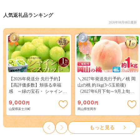
人気返礼品ランキング
2026年08月08日最新
1
2
【2026年発送分 先行予約】
＼2027年発送先行予約／桃 岡
【高評価多数】頬張る幸福
山の桃 約1kg(3~5玉前後)
感 ～緑の宝石・ シャインマ
《2027年6月下旬～9月上旬頃
スカット ～ １ｋｇ以上（２～
出荷》 ご家庭用 訳あり 白桃
9,000
9,000
円
円
３房） フルーツ 山梨県産 果
岡山 はくとう スイーツ フル
山梨県富士川町
岡山県笠岡市
物 くだもの シャイン マスカ
ーツ 果物 デザート 旬 モモ も
ット ぶどう ブドウ 葡萄 大粒
も 先行予約 送料無料 果物 岡
種なし 先行予約 富士川町
山県 笠岡市 清水白桃 白鳳 白
もっと見る
10000円 一万円 9000円 九千円
麗 クール便---
kasaoka_zsy_419_100---