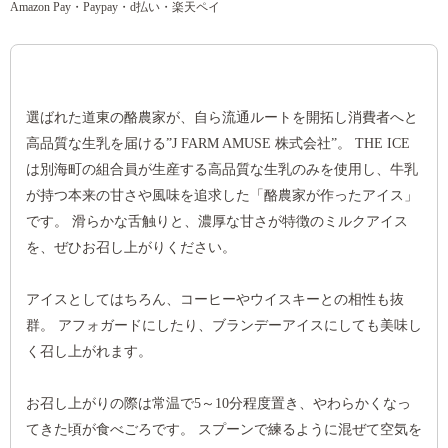
Amazon Pay・Paypay・d払い・楽天ペイ
選ばれた道東の酪農家が、自ら流通ルートを開拓し消費者へと
高品質な生乳を届ける”J FARM AMUSE 株式会社”。 THE ICE
は別海町の組合員が生産する高品質な生乳のみを使用し、牛乳
が持つ本来の甘さや風味を追求した「酪農家が作ったアイス」
です。 滑らかな舌触りと、濃厚な甘さが特徴のミルクアイス
を、ぜひお召し上がりください。
アイスとしてはちろん、コーヒーやウイスキーとの相性も抜
群。 アフォガードにしたり、ブランデーアイスにしても美味し
く召し上がれます。
お召し上がりの際は常温で5～10分程度置き、やわらかくなっ
てきた頃が食べごろです。 スプーンで練るように混ぜて空気を