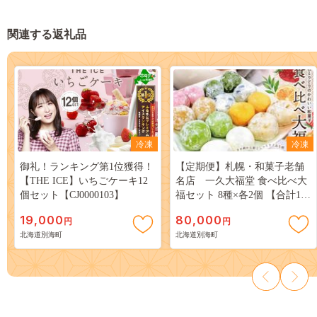
関連する返礼品
冷凍
冷凍
御礼！ランキング第1位獲得！
【定期便】札幌・和菓子老舗
【THE ICE】いちごケーキ12
名店 一久大福堂 食べ比べ大
個セット【CJ0000103】
福セット 8種×各2個 【合計16
個入 × 8回配送】
19,000
80,000
円
円
北海道別海町
北海道別海町