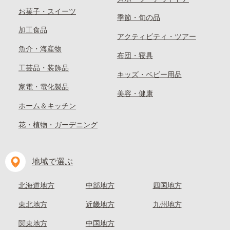
お菓子・スイーツ
季節・旬の品
加工食品
アクティビティ・ツアー
魚介・海産物
布団・寝具
工芸品・装飾品
キッズ・ベビー用品
家電・電化製品
美容・健康
ホーム＆キッチン
花・植物・ガーデニング
地域で選ぶ
北海道地方
中部地方
四国地方
東北地方
近畿地方
九州地方
関東地方
中国地方