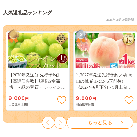
人気返礼品ランキング
2026年08月09日最新
1
2
【2026年発送分 先行予約】
＼2027年発送先行予約／桃 岡
【高評価多数】頬張る幸福
山の桃 約1kg(3~5玉前後)
感 ～緑の宝石・ シャインマ
《2027年6月下旬～9月上旬頃
スカット ～ １ｋｇ以上（２～
出荷》 ご家庭用 訳あり 白桃
9,000
9,000
円
円
３房） フルーツ 山梨県産 果
岡山 はくとう スイーツ フル
山梨県富士川町
岡山県笠岡市
物 くだもの シャイン マスカ
ーツ 果物 デザート 旬 モモ も
ット ぶどう ブドウ 葡萄 大粒
も 先行予約 送料無料 果物 岡
種なし 先行予約 富士川町
山県 笠岡市 清水白桃 白鳳 白
もっと見る
10000円 一万円 9000円 九千円
麗 クール便---
kasaoka_zsy_419_100---