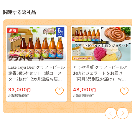
関連する返礼品
新着
Lake Toya Beer クラフトビール
とうや湖町 クラフトビールと
定番3種6本セット（紙コース
お肉とジェラートをお届け
ター2枚付）2カ月連続お届け
（同月3品別送お届け） お酒
お酒 晩酌 柑橘系 飲みやすい
柑橘系 飲みやすい 苦みが少な
33,000
48,000
円
円
南ドイツスタイル 苦みが少な
い お酒とおつまみ ソーセージ
北海道洞爺湖町
北海道洞爺湖町
い フルーティ
シャーベット 詰め合わせ