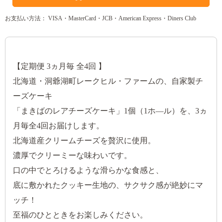
お支払い方法： VISA・MasterCard・JCB・American Express・Diners Club
【定期便 3ヵ月毎 全4回 】
北海道・洞爺湖町レークヒル・ファームの、自家製チ
ーズケーキ
「まきばのレアチーズケーキ」1個（1ホ—ル）を、3ヵ
月毎全4回お届けします。
北海道産クリームチーズを贅沢に使用。
濃厚でクリーミーな味わいです。
口の中でとろけるような滑らかな食感と、
底に敷かれたクッキー生地の、サクサク感が絶妙にマ
ッチ！
至福のひとときをお楽しみください。