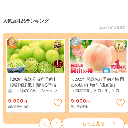
人気返礼品ランキング
2026年08月08日最新
1
2
【2026年発送分 先行予約】
＼2027年発送先行予約／桃 岡
【高評価多数】頬張る幸福
山の桃 約1kg(3~5玉前後)
感 ～緑の宝石・ シャインマ
《2027年6月下旬～9月上旬頃
スカット ～ １ｋｇ以上（２～
出荷》 ご家庭用 訳あり 白桃
9,000
9,000
円
円
３房） フルーツ 山梨県産 果
岡山 はくとう スイーツ フル
山梨県富士川町
岡山県笠岡市
物 くだもの シャイン マスカ
ーツ 果物 デザート 旬 モモ も
ット ぶどう ブドウ 葡萄 大粒
も 先行予約 送料無料 果物 岡
種なし 先行予約 富士川町
山県 笠岡市 清水白桃 白鳳 白
もっと見る
10000円 一万円 9000円 九千円
麗 クール便---