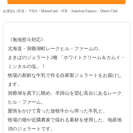
お支払い方法： VISA・MasterCard・JCB・American Express・Diners Club
《無地熨斗対応》
北海道・洞爺湖町レークヒル・ファームの、
まきばのジェラート2種 「ホワイトクリーム＆カムイ・
ミンタルの塩」！
牧場の新鮮な牛乳で作る自家製ジェラートをお届けし
ます。
洞爺湖を真下に眺め、羊蹄山を望む高台にあるレーク
ヒル・ファーム。
愛情をかけて育った放牧牛から搾った牛乳と、
牧場の畑や近隣農家で採れる素材を使用した、地産地
消のジェラートです。