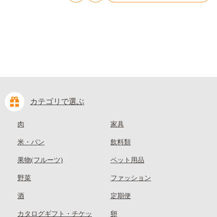
kasaoka_zsy_419_100---
カテゴリで選ぶ
肉
家具
米・パン
飲料類
果物(フルーツ)
ペット用品
野菜
ファッション
酒
定期便
カタログギフト・チケッ
卵