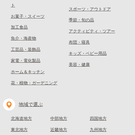
ト
スポーツ・アウトドア
お菓子・スイーツ
季節・旬の品
加工食品
アクティビティ・ツアー
魚介・海産物
布団・寝具
工芸品・装飾品
キッズ・ベビー用品
家電・電化製品
美容・健康
ホーム＆キッチン
花・植物・ガーデニング
地域で選ぶ
北海道地方
中部地方
四国地方
東北地方
近畿地方
九州地方