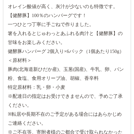
オレイン酸値が高く、灰汁が少ないのも特徴です。
【健酵豚】100％のハンバーグです！
一つひとつ丁寧に手ごねで作りました。
箸を入れるとじゅわっとあふれる肉汁と【健酵豚】の
甘味をお楽しみください。
健酵豚ハンバーグ 2個入り×6パック（1個あたり150g）
＜原材料＞
豚肉(北海道新ひだか産)、玉葱(国産)、牛乳、卵、パン
粉、食塩、食用オリーブ油、胡椒、香辛料
特定原材料：乳・卵・小麦
※配達日の指定はお受けできませんので、予めご了承
ください。
※転居や長期不在のご予定がある場合にはあらかじめ
ご連絡ください。
※ご不在等、寄附者様のご都合で受け取られなかった