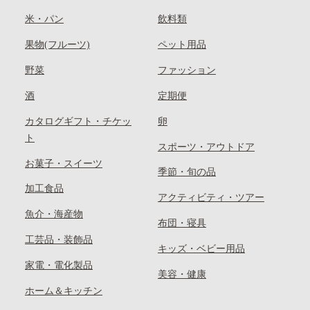
米・パン
飲料類
果物(フルーツ)
ペット用品
野菜
ファッション
酒
定期便
カタログギフト・チケッ
卵
ト
スポーツ・アウトドア
お菓子・スイーツ
季節・旬の品
加工食品
アクティビティ・ツアー
魚介・海産物
布団・寝具
工芸品・装飾品
キッズ・ベビー用品
家電・電化製品
美容・健康
ホーム＆キッチン