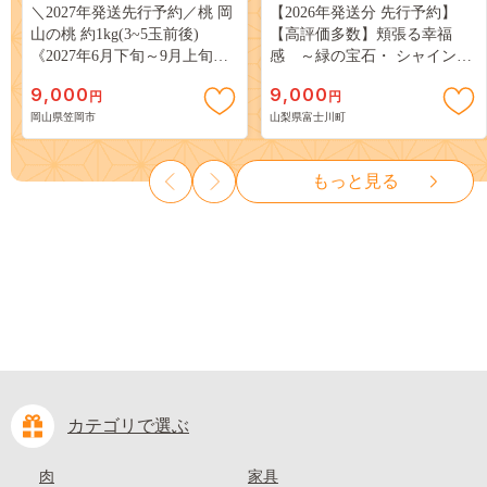
＼2027年発送先行予約／桃 岡
【2026年発送分 先行予約】
山の桃 約1kg(3~5玉前後)
【高評価多数】頬張る幸福
《2027年6月下旬～9月上旬頃
感 ～緑の宝石・ シャインマ
出荷》 ご家庭用 訳あり 白桃
スカット ～ １ｋｇ以上（２～
9,000
9,000
円
円
岡山 はくとう スイーツ フル
３房） フルーツ 山梨県産 果
岡山県笠岡市
山梨県富士川町
ーツ 果物 デザート 旬 モモ も
物 くだもの シャイン マスカ
も 先行予約 送料無料 果物 岡
ット ぶどう ブドウ 葡萄 大粒
山県 笠岡市 清水白桃 白鳳 白
種なし 先行予約 富士川町
もっと見る
麗 クール便---
10000円 一万円 9000円 九千円
kasaoka_zsy_419_100---
カテゴリで選ぶ
肉
家具