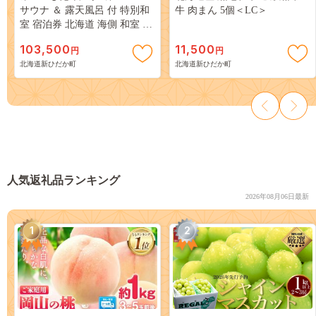
サウナ ＆ 露天風呂 付 特別和
牛 肉まん 5個＜LC＞
室 宿泊券 北海道 海側 和室 ツ
イン 旅行 温泉 チケット
103,500
11,500
円
円
北海道新ひだか町
北海道新ひだか町
人気返礼品ランキング
2026年08月06日最新
1
2