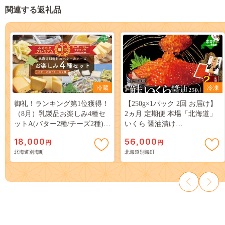
関連する返礼品
冷蔵
冷凍
御礼！ランキング第1位獲得！
【250g×1パック 2回 お届け】
（8月）乳製品お楽しみ4種セ
2ヵ月 定期便 本場「北海道」
ットA(バター2種/チーズ2種)
いくら 醤油漬け
（G-12）（ 乳製品セット 乳製
【NKM02NQ13】
18,000
56,000
円
円
品詰め合わせ 乳製品詰合せ 詰
北海道別海町
北海道別海町
合せ 北海道 北海道産 ）