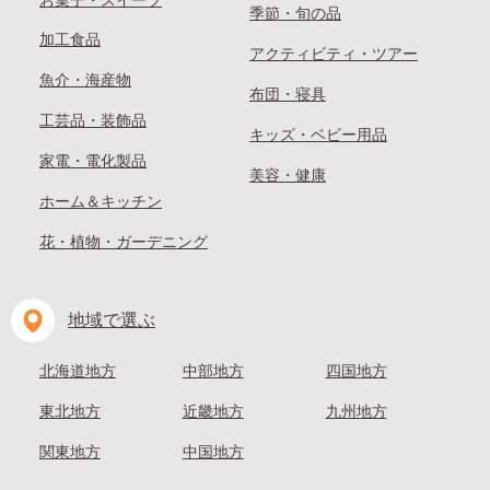
お菓子・スイーツ
季節・旬の品
加工食品
アクティビティ・ツアー
魚介・海産物
布団・寝具
工芸品・装飾品
キッズ・ベビー用品
家電・電化製品
美容・健康
ホーム＆キッチン
花・植物・ガーデニング
地域で選ぶ
北海道地方
中部地方
四国地方
東北地方
近畿地方
九州地方
関東地方
中国地方