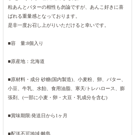
粒あんとバターの相性も勿論ですが、あんこ好きに喜
ばれる重量感となっております。
是非一度お召し上がりいただけると幸いです。
■容 量:8個入り
■原産地：北海道
■原材料・成分 砂糖(国内製造)、小麦粉、卵、バター、
小豆、牛乳、水飴、食用油脂、寒天/トレハロース、膨
張剤、(一部に小麦・卵・大豆・乳成分を含む)
■賞味期限:発送日から1ヶ月
■配送不可地域:離島