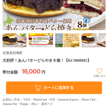
北海道別海町
大好評！あんバターどらやき８個！【KC0000002】
16,000
寄付金額
円
お気に入り
カートに追加する
お支払い方法： VISA・MasterCard・JCB・American Express・Diners Club・
Amazon Pay・Paypay・d払い・楽天ペイ