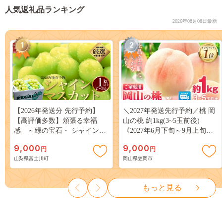
人気返礼品ランキング
2026年08月08日最新
1
2
【2026年発送分 先行予約】
＼2027年発送先行予約／桃 岡
【高評価多数】頬張る幸福
山の桃 約1kg(3~5玉前後)
感 ～緑の宝石・ シャインマ
《2027年6月下旬～9月上旬頃
スカット ～ １ｋｇ以上（２～
出荷》 ご家庭用 訳あり 白桃
9,000
9,000
円
円
３房） フルーツ 山梨県産 果
岡山 はくとう スイーツ フル
山梨県富士川町
岡山県笠岡市
物 くだもの シャイン マスカ
ーツ 果物 デザート 旬 モモ も
ット ぶどう ブドウ 葡萄 大粒
も 先行予約 送料無料 果物 岡
種なし 先行予約 富士川町
山県 笠岡市 清水白桃 白鳳 白
もっと見る
10000円 一万円 9000円 九千円
麗 クール便---
kasaoka_zsy_419_100---