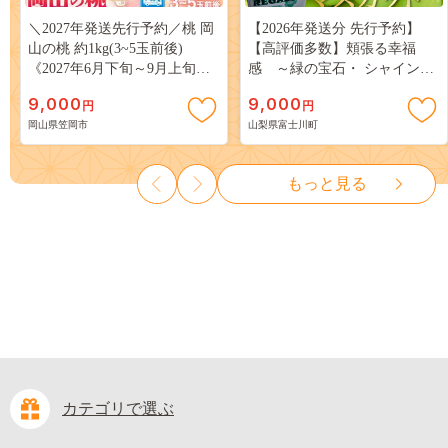
＼2027年発送先行予約／桃 岡
【2026年発送分 先行予約】
山の桃 約1kg(3~5玉前後)
【高評価多数】頬張る幸福
《2027年6月下旬～9月上旬頃
感 ～緑の宝石・ シャインマ
出荷》 ご家庭用 訳あり 白桃
スカット ～ １ｋｇ以上（２～
9,000
9,000
円
円
岡山 はくとう スイーツ フル
３房） フルーツ 山梨県産 果
岡山県笠岡市
山梨県富士川町
ーツ 果物 デザート 旬 モモ も
物 くだもの シャイン マスカ
も 先行予約 送料無料 果物 岡
ット ぶどう ブドウ 葡萄 大粒
山県 笠岡市 清水白桃 白鳳 白
種なし 先行予約 富士川町
もっと見る
麗 クール便---
10000円 一万円 9000円 九千円
kasaoka_zsy_419_100---
カテゴリで選ぶ