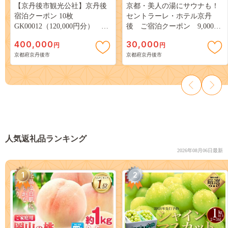
【京丹後市観光公社】京丹後
京都・美人の湯にサウナも！
宿泊クーポン 10枚
セントラーレ・ホテル京丹
GK00012（120,000円分） 旅
後 ご宿泊クーポン 9,000円
行券 市内の宿泊施設で使える
分 旅 ギフト 天橋立 城崎温
400,000
30,000
円
円
宿泊券 チケット 旅行 クーポ
泉 伊根 も近い 海の 京都旅行
京都府京丹後市
京都府京丹後市
ン 旅 ギフト 夕日ヶ浦温泉 天
カニ旅行 カニ旅 カニ 温泉 海
橋立 城崎温泉 伊根 も近い 海
水浴 SH00005
の 京都旅行 全国旅行支援 併
用可能 カニ旅行 カニ旅 カニ
温泉 海水浴
人気返礼品ランキング
2026年08月06日最新
1
2