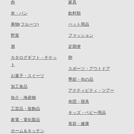
肉
家具
米・パン
飲料類
果物(フルーツ)
ペット用品
野菜
ファッション
酒
定期便
カタログギフト・チケッ
卵
ト
スポーツ・アウトドア
お菓子・スイーツ
季節・旬の品
加工食品
アクティビティ・ツアー
魚介・海産物
布団・寝具
工芸品・装飾品
キッズ・ベビー用品
家電・電化製品
美容・健康
ホーム＆キッチン