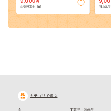
9,000
9,0
円
どう ブドウ 葡萄 大粒 種なし 先行予
送料無
山梨県富士川町
岡山県笠
約 富士川町 10000円 一万円 9000円
桃 白鳳
九千円
kasaok
カテゴリで選ぶ
肉
工芸品・装飾品