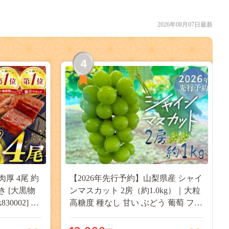
2026年08月07日最新
4
肉厚 4尾 約
【2026年先行予約】山梨県産 シャイ
付き [大黒物
ンマスカット 2房（約1.0kg）｜大粒
30002] 不
高糖度 種なし 甘い ぶどう 葡萄 フル
 unagi
ーツ 果物 産地直送 贈答用 送料無料
焼き かば焼
JX003