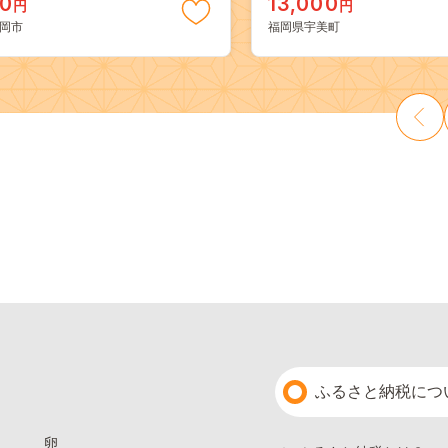
00
13,000
円
円
料 果物 岡山県 笠岡市 清水白
き 真空パック 個包装 冷凍 
岡市
福岡県宇美町
 白麗 クール便---
13000円
a_zsy_419_100---
ふるさと納税につ
卵