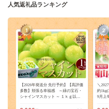
人気返礼品ランキング
1
2
【2026年発送分 先行予約】【高評価
＼20
多数】頬張る幸福感 ～緑の宝石・
約1kg
シャインマスカット ～ １ｋｇ以上
9月上
（２～３房） フルーツ 山梨県産 果
桃 岡
物 くだもの シャイン マスカット ぶ
果物 