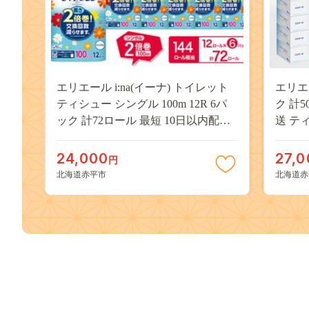
エリエール i:na(イーナ) トイレット
エリエー
ティシュー シングル 100m 12R 6パ
ク 計5
ック 計72ロール 最短 10日以内配送
送 テ
最短配送 2倍巻 長持ち まとめ買い
保湿成
防災 常備品 備蓄品 消耗品 日用品 生
備品 
24,000
27,0
円
活必需品 北海道 赤平市
必需品
北海道赤平市
北海道赤