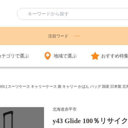
注目ワード
カテゴリで選ぶ
地域で選ぶ
おすすめ特
7-01[96L] スーツケース キャリーケース 旅 キャリー かばん バッグ 国産 日本製 
北海道赤平市
y43 Glide 100％