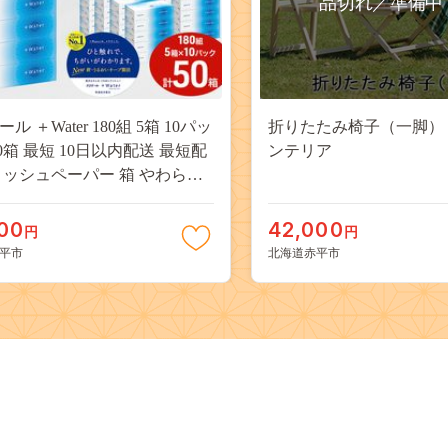
品切れ／準備中
ル ＋Water 180組 5箱 10パッ
折りたたみ椅子（一脚） 
0箱 最短 10日以内配送 最短配
ンテリア
ィッシュペーパー 箱 やわらか
分配合 まとめ買い 紙 防災 常
備蓄品 消耗品 備蓄 日用品 生活
00
42,000
円
円
 北海道 赤平市
平市
北海道赤平市