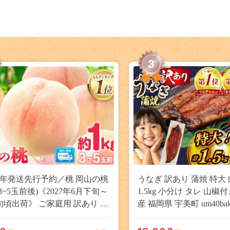
3
27年発送先行予約／桃 岡山の桃
うなぎ 訳あり 蒲焼 特大 
(3~5玉前後)《2027年6月下旬～
1.5kg 小分け タレ 山椒
旬頃出荷》 ご家庭用 訳あり 白
産 福岡県 宇美町 um40bak8
山 はくとう スイーツ フルーツ
揃い 規格外 家庭用 鰻 ウナギ
デザート 旬 モモ もも 先行予約
うなぎ蒲焼 鰻蒲焼き 蒲