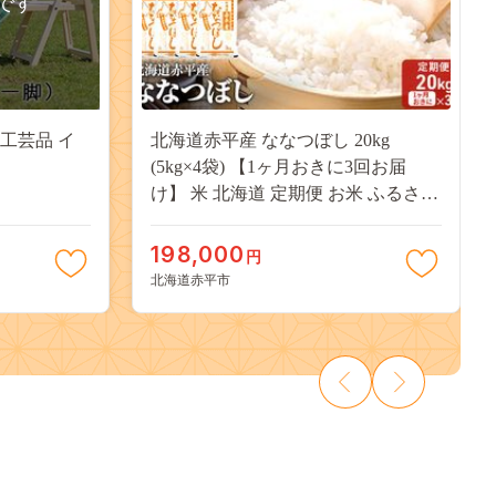
です
工芸品 イ
北海道赤平産 ななつぼし 20kg
(5kg×4袋) 【1ヶ月おきに3回お届
け】 米 北海道 定期便 お米 ふるさと
納税
198,000
円
北海道赤平市