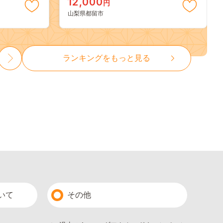
12,000
円
13000
山梨県都留市
ランキングをもっと見る
いて
その他