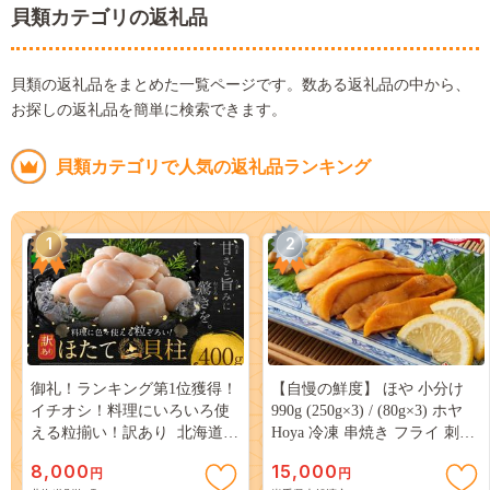
貝類カテゴリの返礼品
貝類の返礼品をまとめた一覧ページです。数ある返礼品の中から、
お探しの返礼品を簡単に検索できます。
貝類カテゴリで人気の返礼品ランキング
1
2
御礼！ランキング第1位獲得！
【自慢の鮮度】 ほや 小分け
イチオシ！料理にいろいろ使
990g (250g×3) / (80g×3) ホヤ
える粒揃い！訳あり 北海道産
Hoya 冷凍 串焼き フライ 刺身
冷凍 ホタテ 400g
おさしみ お刺身 ごはん 夕飯
8,000
15,000
円
円
おかず おつまみ 晩酌 米 珍味