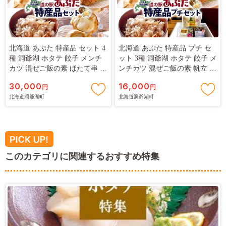
北海道 あぷた 特産品 セット 4
北海道 あぷた 特産品 プチ セ
種 洞爺湖 ホタテ 餃子 メンチ
ット 3種 洞爺湖 ホタテ 餃子 メ
カツ 混ぜご飯の素 ほたて串 帆
ンチカツ 混ぜご飯の素 帆立 ほ
立 ほたて 北海道産 道の駅 加
たて 北海道産 道の駅 加工品
30,000
16,000
円
円
工品 ご当地 グルメ 冷凍 詰め
ご当地 グルメ 冷凍 詰め合わせ
北海道洞爺湖町
北海道洞爺湖町
合わせ お取り寄せ 洞爺湖町
お取り寄せ 洞爺湖町
このカテゴリに関連するおすすめ特集