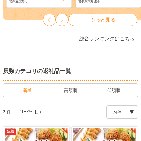
北海道別海町
岩手県大船渡市
海産物 海鮮 魚介 魚介類 贈答
プレゼント 父の日 母の日 酒
の肴 唐揚げ しゃぶしゃぶ 酢
もっと見る
の物 お取り寄せ グルメ 大船
渡 三陸 岩手県 大船渡市 国産
総合ランキングはこちら
貝類カテゴリの返礼品一覧
新着
高額順
低額順
件
2
（1〜2件目）
新着