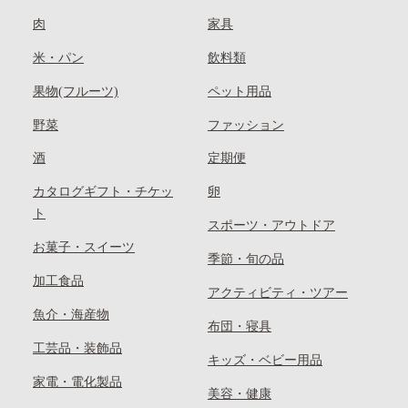
肉
家具
米・パン
飲料類
果物(フルーツ)
ペット用品
野菜
ファッション
酒
定期便
カタログギフト・チケッ
卵
ト
スポーツ・アウトドア
お菓子・スイーツ
季節・旬の品
加工食品
アクティビティ・ツアー
魚介・海産物
布団・寝具
工芸品・装飾品
キッズ・ベビー用品
家電・電化製品
美容・健康